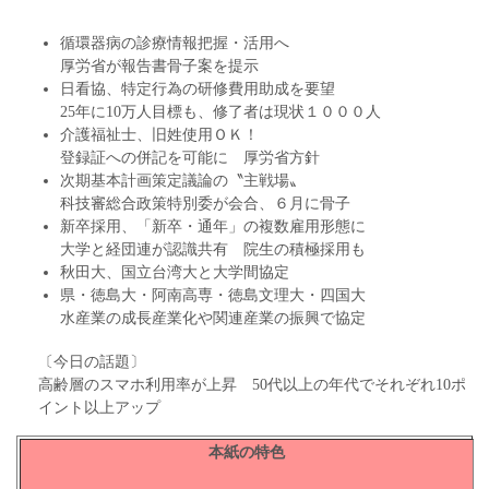
循環器病の診療情報把握・活用へ
厚労省が報告書骨子案を提示
日看協、特定行為の研修費用助成を要望
25年に10万人目標も、修了者は現状１０００人
介護福祉士、旧姓使用ＯＫ！
登録証への併記を可能に 厚労省方針
次期基本計画策定議論の〝主戦場〟
科技審総合政策特別委が会合、６月に骨子
新卒採用、「新卒・通年」の複数雇用形態に
大学と経団連が認識共有 院生の積極採用も
秋田大、国立台湾大と大学間協定
県・徳島大・阿南高専・徳島文理大・四国大
水産業の成長産業化や関連産業の振興で協定
〔今日の話題〕
高齢層のスマホ利用率が上昇 50代以上の年代でそれぞれ10ポ
イント以上アップ
本紙の特色