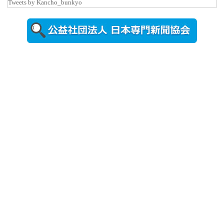
Tweets by Kancho_bunkyo
秋田大に設
置されたフ
ォトスポッ
ト （8...
2026年7月31
日更新
登録有形文
化財となっ
た東北大植
物園八...