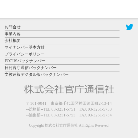
2026年7月29
日更新
県警等と大
規模災害時
お問合せ
連携協定を
事業内容
締結し...
会社概要
マイナンバー基本方針
プライバシーポリシー
FOCUSバックナンバー
日刊官庁通信バックナンバー
文教速報デジタル版バックナンバー
2026年7月27
日更新
教育学部と
政経学部の
〒101-0041 東京都千代田区神田須田町2-13-14
来春開設決
--総務部--TEL 03-3251-5751 FAX 03-3251-5753
--編集部--TEL 03-3251-5755 FAX 03-3251-5754
定を祝...
Copyright 株式会社官庁通信社 All Rights Reserved.