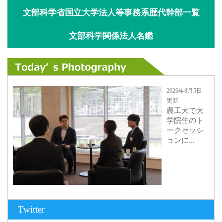
文部科学省国立大学法人等事務系歴代幹部一覧
文部科学関係法人名鑑
2026年8月5日
更新
農工大で大
学院生のト
ークセッシ
ョンに...
2026年8月3日
Twitter
更新