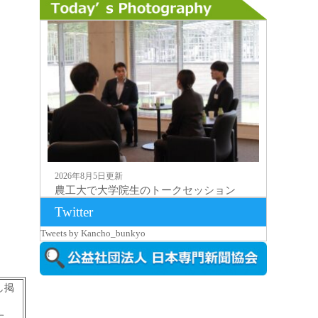
2026年8月5日更新
農工大で大学院生のトークセッション
に...
Twitter
Tweets by Kancho_bunkyo
し掲
す。