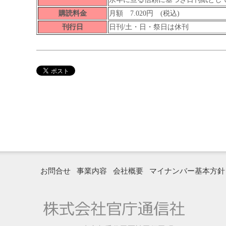
購読料金
月額 7.020円 (税込)
刊行日
日刊/土・日・祭日は休刊
お問合せ
事業内容
会社概要
マイナンバー基本方針