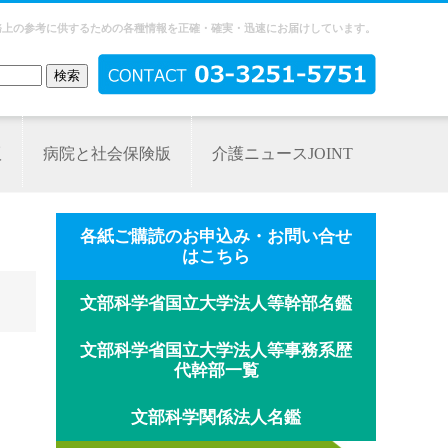
務上の参考に供するための各種情報を正確・確実・迅速にお届けしています。
版
病院と社会保険版
介護ニュースJOINT
各紙ご購読のお申込み・お問い合せ
はこちら
文部科学省国立大学法人等幹部名鑑
文部科学省国立大学法人等事務系歴
代幹部一覧
文部科学関係法人名鑑