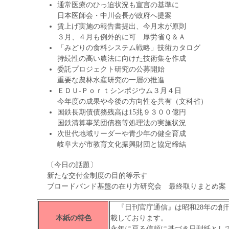
通常医療のひっ迫状況も宣言の基準に
日本医師会・中川会長が政府へ提案
賃上げ実施の報告書提出、今月末が原則
３月、４月も例外的に可 厚労省Ｑ＆Ａ
「みどりの食料システム戦略」技術カタログ
持続性の高い農法に向けた技術集を作成
委託プロジェクト研究の公募開始
重要な農林水産研究の一層の推進
ＥＤＵ‐Ｐｏｒｔシンポジウム３月４日
今年度の成果や今後の方向性を共有（文科省）
国鉄長期債債務残高は15兆９３００億円
国鉄清算事業団債務等処理法の実施状況
次世代地域リーダーや青少年の健全育成
岐阜大が市教育文化振興財団と協定締結
〔今日の話題〕
新たな交付金制度の目的等示す
ブロードバンド基盤の在り方研究会 最終取りまとめ案
『日刊官庁通信』は昭和28年の創
本紙の特色
載しております。
永年に亘る信頼に基づき日刊紙とし