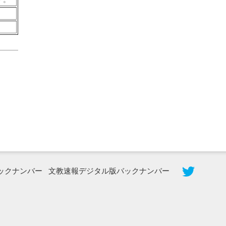
2026年8月3日更新
秋田大に設置されたフォトスポット
（8...
ックナンバー
文教速報デジタル版バックナンバー
2026年7月31日更新
登録有形文化財となった東北大植物園
八...