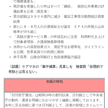
て職務邁進を」
再評価を実施した11件はすべて「継続」 個別公共事業の評
価結果を公表〔国交省〕
受注総額は９９０６億円に減少 建設工事受注動態統計調査
結果
新たに８・８万人の介護福祉士が誕生 ＥＰＡの外国人は合
格率が50％超に
「高額介護サービス費」の申請忘れに注意 利用料引き上げ
で対象者増加、介護保険最新情報
水田からの温室効果ガス、測定手法を標準化 ガイドライン
を公開、世界各国での利用に期待
米子高専、山陰合同銀行と包括連携協力協定
〔話題〕ケアマネの「集中減算」見直しを 検査院「合理的で
有効とは言えない」
本紙の特色
『日刊官庁通信』は昭和28年の創刊以来、日刊紙として中央省
庁の動向・通達を明確にわかりやすく編集し掲載しております。
永年に亘る信頼に基づき日刊紙として、読者の皆様にタイムリー