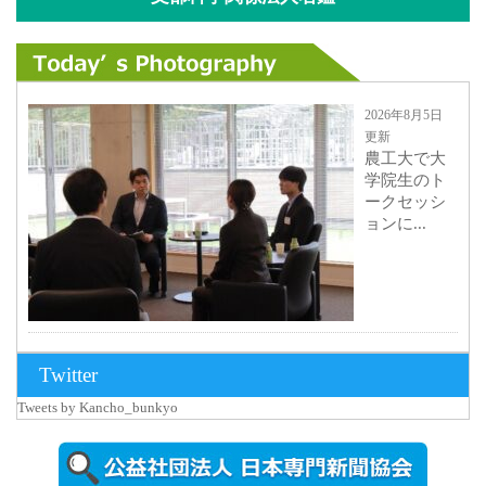
2026年8月5日
更新
農工大で大
学院生のト
ークセッシ
ョンに...
2026年8月3日
Twitter
更新
Tweets by Kancho_bunkyo
秋田大に設
置されたフ
ォトスポッ
ト （8...