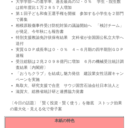
大学学部への進学率、過去最高の52・０％ 学生・院生数
は前年度比１万２８５７人増加
第１回子ども和食王選手権を開催 参加する小学生を２部門
で募集
相模原殺傷事件受け防犯対策の議論開始へ 「検討チーム」
が発足、今年秋にも報告書
特別支援教諭免許状保有結果 文科省が全国国公私立大学へ
送付
実質ＧＤＰ成長率は０・０％ ４～６月期の四半期別ＧＤＰ
速報
受注総額は２兆２０９８億円に増加 ６月の機械受注統計調
査結果〔内閣府〕
「おうちクラブ」を結成し魅力発信 建設業女性活躍キャン
ペーンを実施
鳥取大、研究支援で合意 サウジ国営石油会社日本法人と
滋賀大、総務省統計研と連携協力覚書
〔今日の話題〕「賢く投資・賢く使う」を徹底 ストック効果
の最大化・見える化で骨子案
本紙の特色