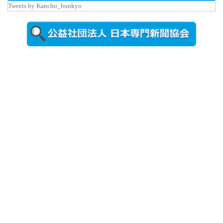
Tweets by Kancho_bunkyo
2026年8月5日
更新
農工大で大
学院生のト
ークセッシ
ョンに...
2026年8月3日
更新
秋田大に設
置されたフ
ォトスポッ
ト （8...