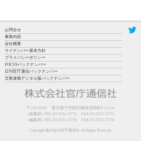
2026年7月31
お問合せ
日更新
事業内容
登録有形文
会社概要
化財となっ
マイナンバー基本方針
た東北大植
プライバシーポリシー
物園八...
FOCUSバックナンバー
日刊官庁通信バックナンバー
文教速報デジタル版バックナンバー
2026年7月29
〒101-0041 東京都千代田区神田須田町2-13-14
日更新
--総務部--TEL 03-3251-5751 FAX 03-3251-5753
県警等と大
--編集部--TEL 03-3251-5755 FAX 03-3251-5754
規模災害時
連携協定を
Copyright 株式会社官庁通信社 All Rights Reserved.
締結し...