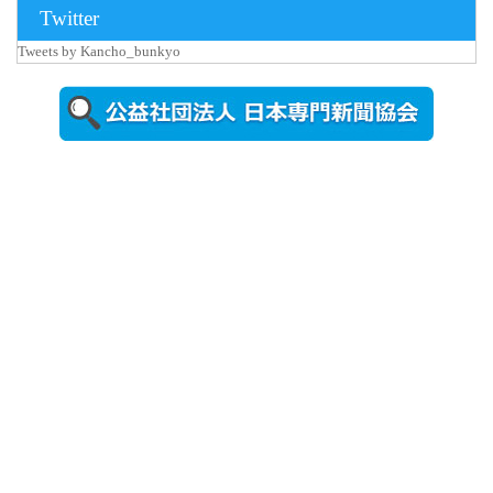
2026年8月3日
Twitter
更新
Tweets by Kancho_bunkyo
秋田大に設
置されたフ
ォトスポッ
ト （8...
2026年7月31
日更新
登録有形文
化財となっ
た東北大植
物園八...