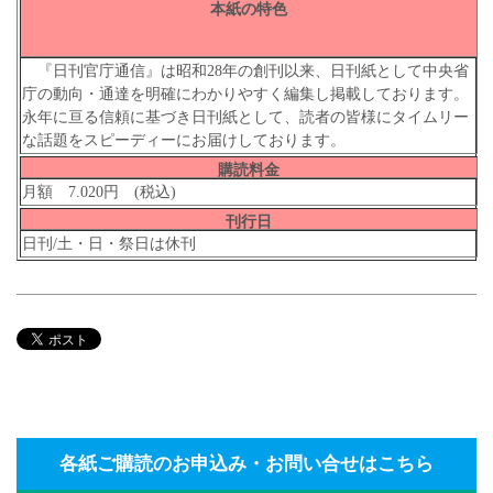
本紙の特色
『日刊官庁通信』は昭和28年の創刊以来、日刊紙として中央省
庁の動向・通達を明確にわかりやすく編集し掲載しております。
永年に亘る信頼に基づき日刊紙として、読者の皆様にタイムリー
な話題をスピーディーにお届けしております。
購読料金
月額 7.020円 (税込)
刊行日
日刊/土・日・祭日は休刊
各紙ご購読のお申込み・お問い合せはこちら