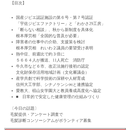
【目次】
国産ジビエ認証施設の第６号・第７号認証
「宇佐ジビエファクトリー」と「わかさ29工房」
「断らない相談」、秋から新制度を具体化
根本厚労相「全国的な普及が必要」
障害者の仕事中の介助、支援策を検討
根本厚労相 れいわ２議員の要望受け表明
熱中症、前週比で約３倍に
５６６４人が搬送、11人死亡 消防庁
牛久市など６市、改正法施行後初の認定
文化財保存活用地域計画（文化審議会）
産学共創で科学技術の深耕や人材育成
信州大工学部、シナノケンシ㈱と連携協定
愛教大、椙山女学園大と教員養成高度化へ協定
■ 日常的で安定した健康管理の仕組みづくり
〔今日の話題〕
毛髪提供・アンケート調査で
毛髪診断コンソーシアムがボランティア募集