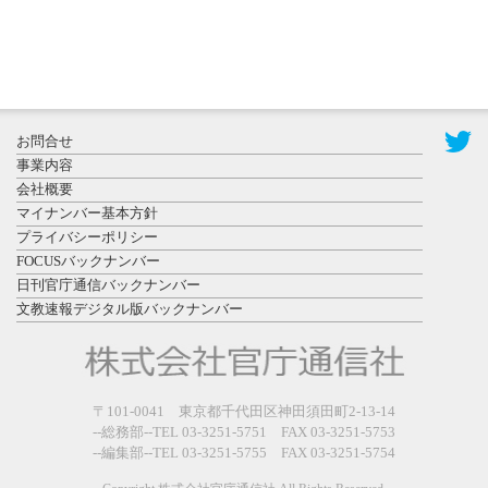
2026年7月29
日更新
県警等と大
規模災害時
お問合せ
連携協定を
事業内容
締結し...
会社概要
マイナンバー基本方針
プライバシーポリシー
FOCUSバックナンバー
日刊官庁通信バックナンバー
文教速報デジタル版バックナンバー
2026年7月27
日更新
教育学部と
政経学部の
〒101-0041 東京都千代田区神田須田町2-13-14
来春開設決
--総務部--TEL 03-3251-5751 FAX 03-3251-5753
--編集部--TEL 03-3251-5755 FAX 03-3251-5754
定を祝...