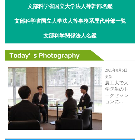
文部科学省国立大学法人等幹部名鑑
文部科学省国立大学法人等事務系歴代幹部一覧
文部科学関係法人名鑑
2026年8月5日
更新
農工大で大
学院生のト
ークセッシ
ョンに...