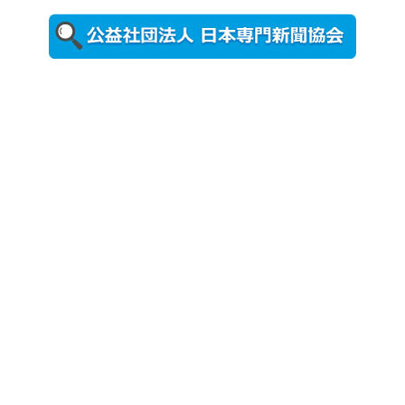
2026年8月5日
更新
農工大で大
学院生のト
ークセッシ
ョンに...
2026年8月3日
更新
秋田大に設
置されたフ
ォトスポッ
ト （8...