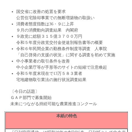
国交省に改善の処置を要求
公営住宅除却事業での無断増築物の取扱い
消費者態度指数は36・９に上昇
９月の消費動向調査結果 内閣府
９政党に総額３１５億３７００万円
令和５年度分政党交付金使途別報告書等の概要
令和６年民間企業の勤務条件制度等調査 人事院
「自己啓発の支援の状況」に関する調査を初めて実施
中小事業者の取引条件を改善
中小企業庁等が手形等のサイトの短縮で注意喚起
令和５年度末現在で13万５８３業者
宅地建物取引業法の施行状況調査結果
〔今日の話題〕
ＧＡＰ部門で募集開始
未来につながる持続可能な農業推進コンクール
本紙の特色