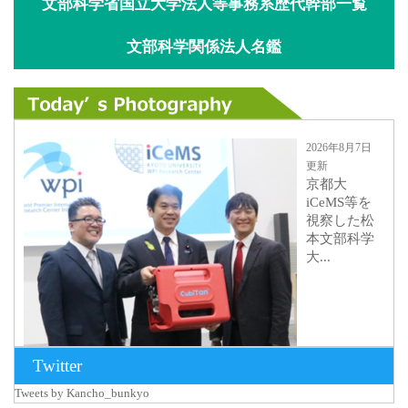
文部科学省国立大学法人等事務系歴代幹部一覧
文部科学関係法人名鑑
2026年8月7日
更新
京都大
iCeMS等を
視察した松
本文部科学
大...
Twitter
Tweets by Kancho_bunkyo