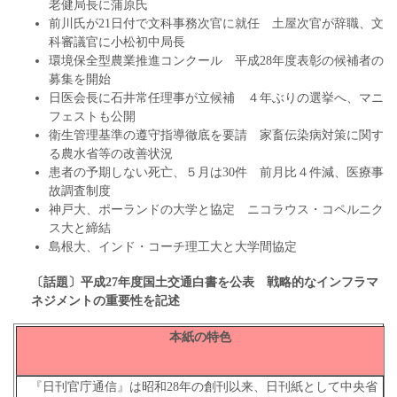
老健局長に蒲原氏
前川氏が21日付で文科事務次官に就任 土屋次官が辞職、文
科審議官に小松初中局長
環境保全型農業推進コンクール 平成28年度表彰の候補者の
募集を開始
日医会長に石井常任理事が立候補 ４年ぶりの選挙へ、マニ
フェストも公開
衛生管理基準の遵守指導徹底を要請 家畜伝染病対策に関す
る農水省等の改善状況
患者の予期しない死亡、５月は30件 前月比４件減、医療事
故調査制度
神戸大、ポーランドの大学と協定 ニコラウス・コペルニク
ス大と締結
島根大、インド・コーチ理工大と大学間協定
〔話題〕平成27年度国土交通白書を公表 戦略的なインフラマ
ネジメントの重要性を記述
本紙の特色
『日刊官庁通信』は昭和28年の創刊以来、日刊紙として中央省