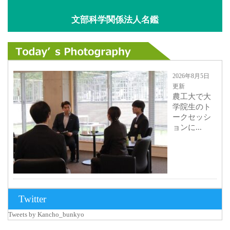
文部科学関係法人名鑑
2026年8月5日
更新
農工大で大
学院生のト
ークセッシ
ョンに...
2026年8月3日
Twitter
更新
Tweets by Kancho_bunkyo
秋田大に設
置されたフ