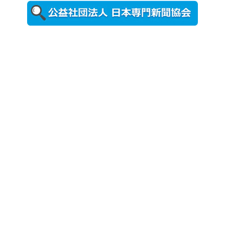
ォトスポッ
ト （8...
2026年7月31
日更新
登録有形文
化財となっ
た東北大植
物園八...
2026年7月29