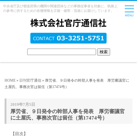
中央省庁及び都道府県の機関や関連団体などの事務従事者を対象に、執務上
の参考に供するための各種情報を正確・確実・迅速にお届けしています。
HOME
»
日刊官庁通信
» 厚労省、９日発令の幹部人事を発表 厚労審議官に
土屋氏、事務次官は留任（第17474号）
2019年7月5日
厚労省、９日発令の幹部人事を発表 厚労審議官
に土屋氏、事務次官は留任（第17474号）
【目次】