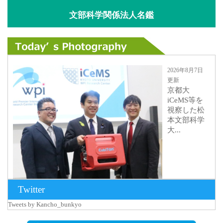
文部科学関係法人名鑑
2026年8月7日
更新
京都大
iCeMS等を
視察した松
本文部科学
大...
Twitter
Tweets by Kancho_bunkyo
2026年8月5日