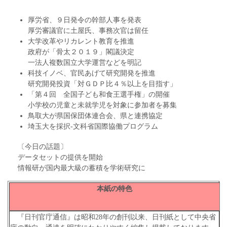
厚労省、９日発令の幹部人事を発表
厚労審議官に土屋氏、事務次官は留任
大学改革やリカレント教育を推進
政府が「骨太２０１９」閣議決定
一法人複数国立大学運営などを明記
科技イノベ、官民あげて研究開発を推進
研究開発投資「対ＧＤＰ比４％以上を目指す」
「第４回 全国子ども和食王選手権」の開催
小学校の児童と未就学児を対象に参加者を募集
鳥取大が県国保団体連合会、県と連携協定
埼玉大を採択‐文科省国際協働プログラム
〔今日の話題〕
データセットの提供を開始
情報研が国内最大級の蓄積を学術研究に
本紙の特色
『日刊官庁通信』は昭和28年の創刊以来、日刊紙として中央省