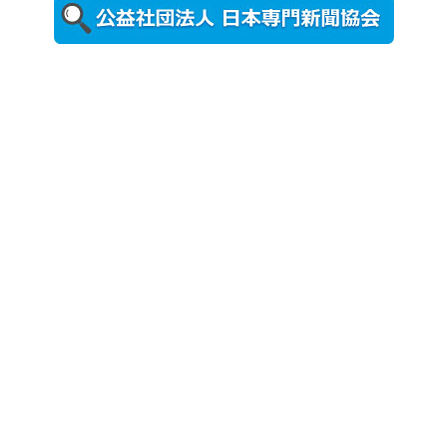
更新
農工大で大
学院生のト
ークセッシ
ョンに...
2026年8月3日
更新
秋田大に設
置されたフ
ォトスポッ
ト （8...