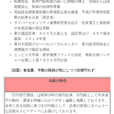
医療部会、新専門医制度の扱いに静観の構え 現場からは延
期要請も、医師の自律性尊重
高知談合調査報告書の再発防止策を徹底 平成27年度特別監
察の結果を公表〔国交省〕
サイバーセキュリティ連携研究室を設立 住友電工と産総研
が生産設備の実証実験
要介護認定者、６００万人超える 認定率は17・９％で過去
最高、２０１４年度
香川大四国グローバルリーガルセンター 香川経済同友会と
連携協力で協定を締結
とっとり大学発・産学連携ファンドが決定 鳥取大発ベンチ
ャー企業に１億７８００万円出資
〔話題〕食塩量、半数の医師が気にしつつ目標守れず
本紙の特色
『日刊官庁通信』は昭和28年の創刊以来、日刊紙として中央省
庁の動向・通達を明確にわかりやすく編集し掲載しております。
永年に亘る信頼に基づき日刊紙として、読者の皆様にタイムリー
な話題をスピーディーにお届けしております。