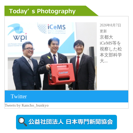
2026年8月7日
更新
京都大
iCeMS等を
視察した松
本文部科学
大...
Twitter
Tweets by Kancho_bunkyo
2026年8月5日
更新
農工大で大
学院生のト