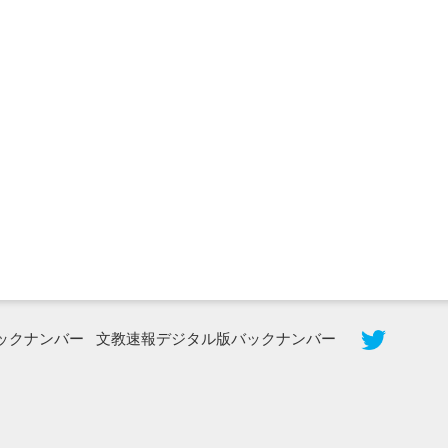
2026年8月3日更新
秋田大に設置されたフォトスポット
（8...
ックナンバー
文教速報デジタル版バックナンバー
2026年7月31日更新
登録有形文化財となった東北大植物園
八...