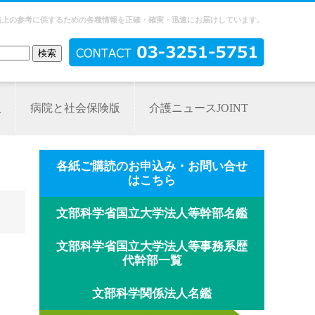
務上の参考に供するための各種情報を正確・確実・迅速にお届けしています。
版
病院と社会保険版
介護ニュースJOINT
各紙ご購読のお申込み・お問い合せ
はこちら
文部科学省国立大学法人等幹部名鑑
文部科学省国立大学法人等事務系歴
代幹部一覧
文部科学関係法人名鑑