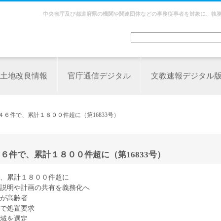
中央省庁及び都道府県の機関や関連団体などの事務従事者を対象に、執
土地改良情報
官庁通信デジタル
文教速報デジタル
４６件で、累計１８００件超に（第16833号）
６件で、累計１８００件超に（第16833号）
で、累計１８００件超に
説明や計画の共有を義務化へ
が高齢者
で処置要求
地域を選定