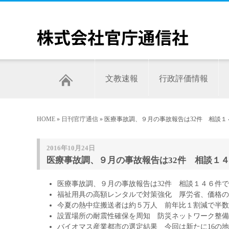
文教速報
行政評価情報
HOME
»
日刊官庁通信
» 医療事故調、９月の事故報告は32件 相談１
2016年10月24日
医療事故調、９月の事故報告は32件 相談１４
医療事故調、９月の事故報告は32件 相談１４６件
福祉用具の高額レンタルで対策強化 厚労省、価格の
今夏の熱中症搬送者は約５万人 前年比１割減で半数
設置場所の耐震性確保を周知 防災ネットワーク整備
バイオマス産業都市の選定結果 今回は新たに16の