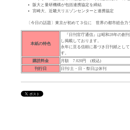
阪大と量研機構が包括連携協定を締結
宮崎大、近畿大リエゾンセンターと連携協定
〔今日の話題〕東京が初めて３位に 世界の都市総合力
『日刊官庁通信』は昭和28年の創刊
し掲載しております。
本紙の特色
永年に亘る信頼に基づき日刊紙として
す。
購読料金
月額 7.020円 (税込)
刊行日
日刊/土・日・祭日は休刊