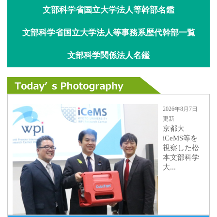
文部科学省国立大学法人等幹部名鑑
文部科学省国立大学法人等事務系歴代幹部一覧
文部科学関係法人名鑑
2026年8月7日
更新
京都大
iCeMS等を
視察した松
本文部科学
大...