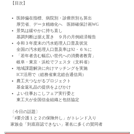
【目次】
医師偏在指標、病院別・診療所別も算出
厚労省、データ精緻化へ 医師確保計画WG
景気は緩やかに持ち直し
基調判断は据え置き ９月の月例経済報告
令和３年度末の汚水処理人口普及状況
全国の汚水処理人口普及率は92・６％に
「若年者含む幅広い世代への消費者教育」
岐阜・東京・浜松でフェスタ（文科省）
地域課題解決に向けマッチングを実施
ICT活用で（総務省東北総合通信局）
農工大つながるプロジェクト
基金返礼品の提供をよびかけ
よい仕事おこしフェア実行委と
東工大が全国信金組織と包括協定
〔今日の話題〕
「♯要介護１と２の保険外し」がトレンド入り
家族会「到底容認できない」署名に多くの賛同者