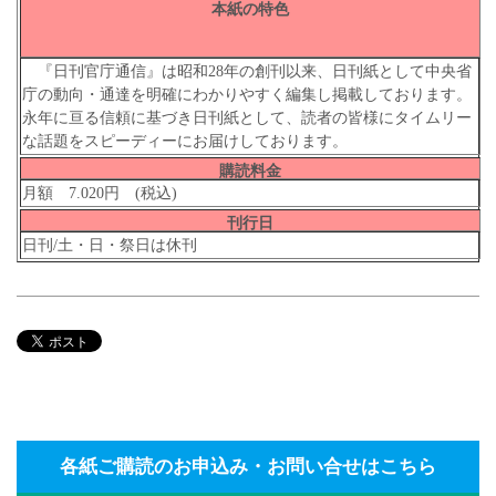
本紙の特色
『日刊官庁通信』は昭和28年の創刊以来、日刊紙として中央省
庁の動向・通達を明確にわかりやすく編集し掲載しております。
永年に亘る信頼に基づき日刊紙として、読者の皆様にタイムリー
な話題をスピーディーにお届けしております。
購読料金
月額 7.020円 (税込)
刊行日
日刊/土・日・祭日は休刊
各紙ご購読のお申込み・お問い合せはこちら