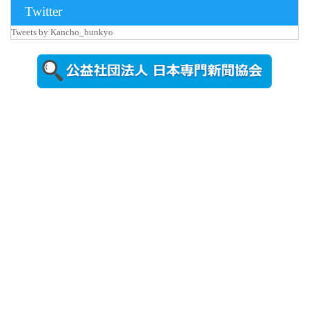
Twitter
Tweets by Kancho_bunkyo
2026年8月5日
更新
農工大で大
学院生のト
ークセッシ
ョンに...
2026年8月3日
更新
秋田大に設
置されたフ
ォトスポッ
ト （8...