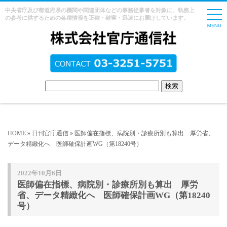
中央省庁及び都道府県の機関や関連団体などの事務従事者を対象に、執務上
の参考に供するための各種情報を正確・確実・迅速にお届けしています。
HOME
»
日刊官庁通信
» 医師偏在指標、病院別・診療所別も算出 厚労省、
データ精緻化へ 医師確保計画WG（第18240号）
2022年10月6日
医師偏在指標、病院別・診療所別も算出 厚労
省、データ精緻化へ 医師確保計画WG（第18240
号）