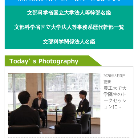
文部科学省国立大学法人等幹部名鑑
文部科学省国立大学法人等事務系歴代幹部一覧
文部科学関係法人名鑑
2026年8月5日
更新
農工大で大
学院生のト
ークセッシ
ョンに...