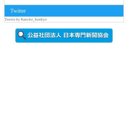
2026年8月3日
Twitter
更新
Tweets by Kancho_bunkyo
秋田大に設
置されたフ
ォトスポッ
ト （8...
2026年7月31
日更新
登録有形文
化財となっ
た東北大植
物園八...