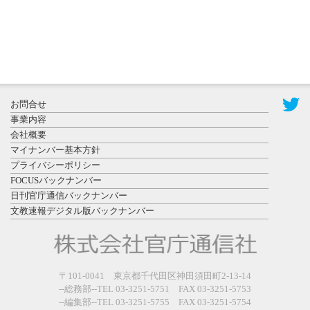
2026年7月29
日更新
県警等と大
規模災害時
お問合せ
連携協定を
事業内容
締結し...
会社概要
マイナンバー基本方針
プライバシーポリシー
FOCUSバックナンバー
日刊官庁通信バックナンバー
文教速報デジタル版バックナンバー
2026年7月27
日更新
教育学部と
政経学部の
〒101-0041 東京都千代田区神田須田町2-13-14
来春開設決
--総務部--TEL 03-3251-5751 FAX 03-3251-5753
--編集部--TEL 03-3251-5755 FAX 03-3251-5754
定を祝...