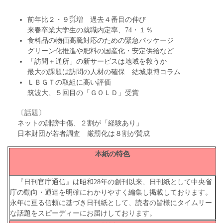
前年比２・９㌽増 過去４番目の伸び
来春卒業大学生の就職内定率、74・１％
食料品の物価高騰対応のための緊急パッケージ
グリーン化推進や肥料の国産化・安定供給など
「訪問＋通所」の新サービスは地域を救うか
最大の課題は訪問の人材の確保 結城康博コラム
ＬＢＧＴの取組に高い評価
筑波大、５回目の「ＧＯＬＤ」受賞
〔話題〕
ネットの誹謗中傷、２割が「経験あり」
日本財団が若者調査 厳罰化は８割が賛成
本紙の特色
『日刊官庁通信』は昭和28年の創刊以来、日刊紙として中央省
庁の動向・通達を明確にわかりやすく編集し掲載しております。
永年に亘る信頼に基づき日刊紙として、読者の皆様にタイムリー
な話題をスピーディーにお届けしております。