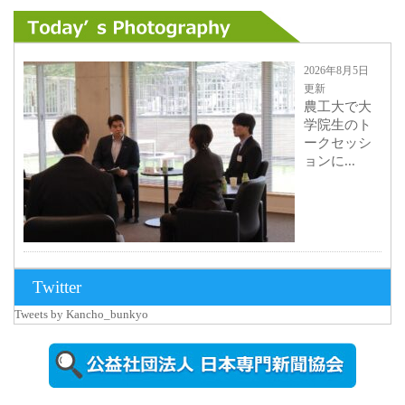
2026年8月5日
更新
農工大で大
学院生のト
ークセッシ
ョンに...
2026年8月3日
Twitter
更新
Tweets by Kancho_bunkyo
秋田大に設
置されたフ
ォトスポッ
ト （8...