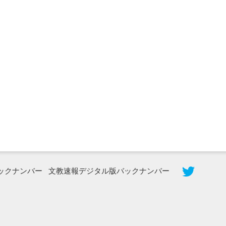
2026年8月3日更新
秋田大に設置されたフォトスポット
（8...
ックナンバー
文教速報デジタル版バックナンバー
2026年7月31日更新
登録有形文化財となった東北大植物園
八...