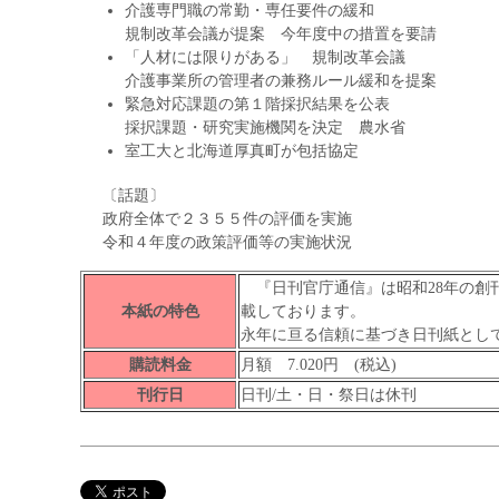
介護専門職の常勤・専任要件の緩和
規制改革会議が提案 今年度中の措置を要請
「人材には限りがある」 規制改革会議
介護事業所の管理者の兼務ルール緩和を提案
緊急対応課題の第１階採択結果を公表
採択課題・研究実施機関を決定 農水省
室工大と北海道厚真町が包括協定
〔話題〕
政府全体で２３５５件の評価を実施
令和４年度の政策評価等の実施状況
『日刊官庁通信』は昭和28年の創
本紙の特色
載しております。
永年に亘る信頼に基づき日刊紙とし
購読料金
月額 7.020円 (税込)
刊行日
日刊/土・日・祭日は休刊