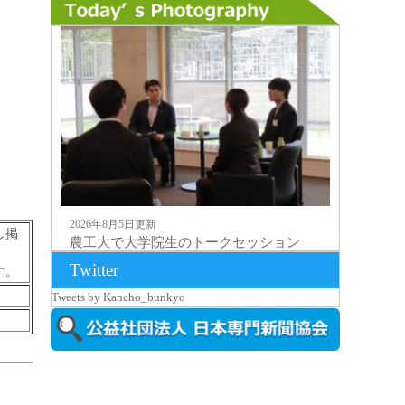
2026年8月5日更新
し掲
農工大で大学院生のトークセッション
に...
Twitter
す。
Tweets by Kancho_bunkyo