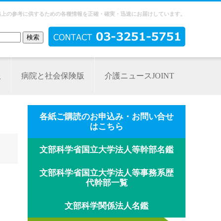
務上の参考に供するための各種情報を正確・確実・迅速にお届けしています。
版
病院と社会保険版
介護ニュースJOINT
各紙ご購読のお申込み・お問い合せ
はこちら
文部科学省国立大学法人等幹部名鑑
文部科学省国立大学法人等事務系歴
代幹部一覧
文部科学関係法人名鑑