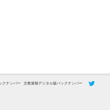
2026年8月5日更新
農工大で大学院生のトークセッション
に...
ックナンバー
文教速報デジタル版バックナンバー