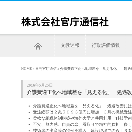
文教速報
行政評価情報
HOME
»
日刊官庁通信
» 介護費適正化へ地域差を「見える化」 処遇改
2016年5月25日
介護費適正化へ地域差を「見える化」 処遇改善
介護費適正化へ地域差を「見える化」 処遇改善には
受注総額は２兆５９９３億円に増加 ３月の機械受注
柔軟な組織体制構築や海外大学と共同利用 科技学術
不安、無力感、自責の念、看取りで精神的負担 多く
技術者の出産等の特例を導入 建設現場でのＷＬＢを