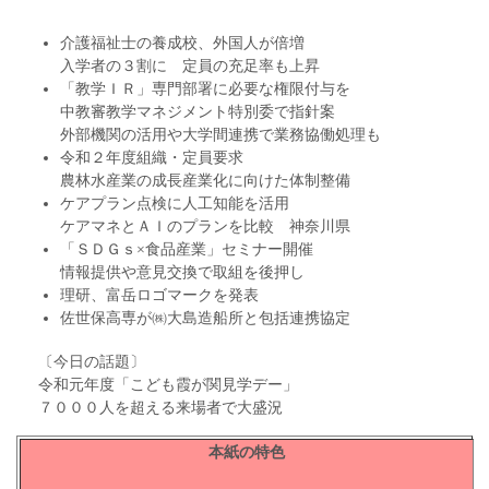
介護福祉士の養成校、外国人が倍増
入学者の３割に 定員の充足率も上昇
「教学ＩＲ」専門部署に必要な権限付与を
中教審教学マネジメント特別委で指針案
外部機関の活用や大学間連携で業務協働処理も
令和２年度組織・定員要求
農林水産業の成長産業化に向けた体制整備
ケアプラン点検に人工知能を活用
ケアマネとＡＩのプランを比較 神奈川県
「ＳＤＧｓ×食品産業」セミナー開催
情報提供や意見交換で取組を後押し
理研、富岳ロゴマークを発表
佐世保高専が㈱大島造船所と包括連携協定
〔今日の話題〕
令和元年度「こども霞が関見学デー」
７０００人を超える来場者で大盛況
本紙の特色