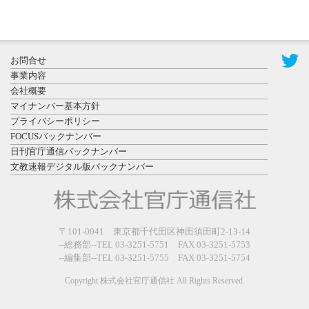
2026年8月3日
更新
秋田大に設
置されたフ
お問合せ
ォトスポッ
事業内容
ト （8...
会社概要
マイナンバー基本方針
プライバシーポリシー
FOCUSバックナンバー
日刊官庁通信バックナンバー
文教速報デジタル版バックナンバー
2026年7月31
日更新
登録有形文
〒101-0041 東京都千代田区神田須田町2-13-14
化財となっ
--総務部--TEL 03-3251-5751 FAX 03-3251-5753
た東北大植
--編集部--TEL 03-3251-5755 FAX 03-3251-5754
物園八...
Copyright 株式会社官庁通信社 All Rights Reserved.