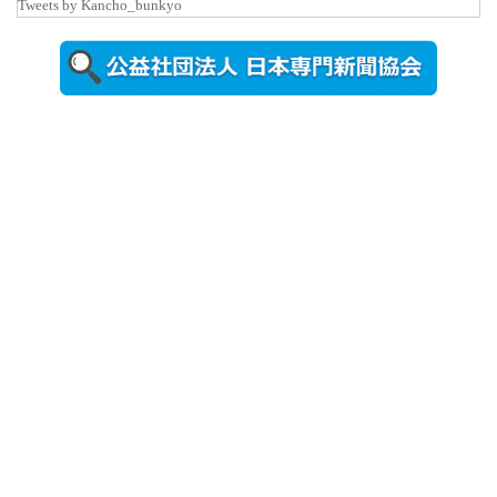
Tweets by Kancho_bunkyo
視察した松
本文部科学
大...
2026年8月5日
更新
農工大で大
学院生のト
ークセッシ
ョンに...