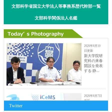
文部科学省国立大学法人等事務系歴代幹部一覧
文部科学関係法人名鑑
2026年8月10
日更新
新大学院研
究科の来春
開設を発表
する 静...
2026年8月7日
更新
Twitter
京都大
iCeMS等を