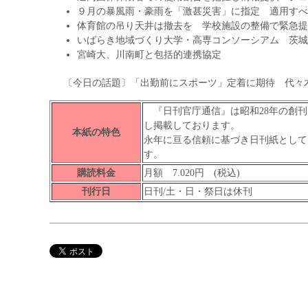
９月の暴風雨・豪雨を「激甚災害」に指定 適用すべ
体育館の吊り天井は撤去を 学校施設の整備で緊急提
いばらき地域づくり大学・高専コンソーシアム 茨城
宮崎大、川南町と包括的連携協定
〔今日の話題〕「出勤前にスポーツ」定着に期待 代々
『日刊官庁通信』は昭和28年の創刊
し掲載しております。
本紙の特色
永年に亘る信頼に基づき日刊紙として
す。
購読料金
月額 7.020円 (税込)
刊行日
日刊/土・日・祭日は休刊