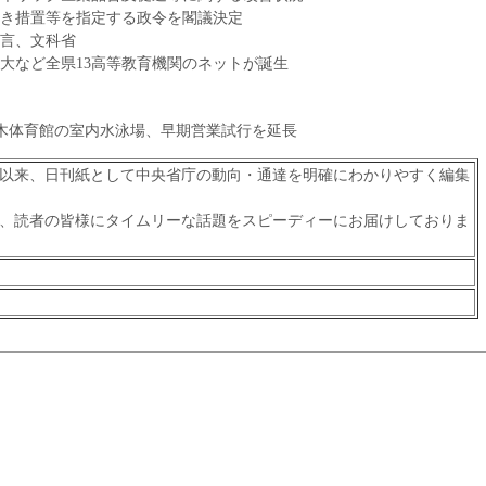
き措置等を指定する政令を閣議決定
言、文科省
大など全県13高等教育機関のネットが誕生
木体育館の室内水泳場、早期営業試行を延長
以来、日刊紙として中央省庁の動向・通達を明確にわかりやすく編集
、読者の皆様にタイムリーな話題をスピーディーにお届けしておりま