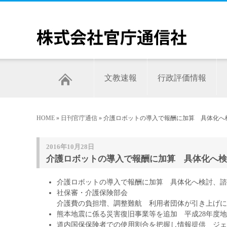
文教速報
行政評価情報
HOME
»
日刊官庁通信
» 介護ロボットの導入で報酬に加算 具体化へ検
2016年10月28日
介護ロボットの導入で報酬に加算 具体化へ検討
介護ロボットの導入で報酬に加算 具体化へ検討、諮
社保審・介護保険部会
介護費の負担増、調整難航 利用者団体が引き上げに
熊本地震に係る災害復旧事業等を追加 平成28年度
道内国保保険者での使用割合を把握し情報提供 ジェ