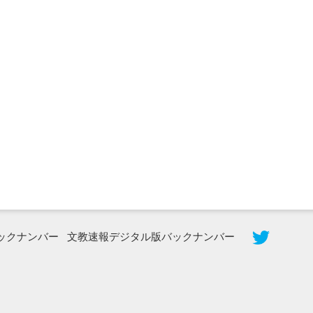
2026年8月5日更新
農工大で大学院生のトークセッション
に...
ックナンバー
文教速報デジタル版バックナンバー