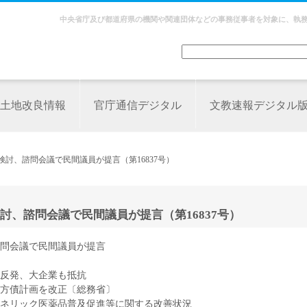
中央省庁及び都道府県の機関や関連団体などの事務従事者を対象に、執
土地改良情報
官庁通信デジタル
文教速報デジタル
討、諮問会議で民間議員が提言（第16837号）
、諮問会議で民間議員が提言（第16837号）
問会議で民間議員が提言
反発、大企業も抵抗
地方債計画を改正〔総務省〕
ネリック医薬品普及促進等に関する改善状況