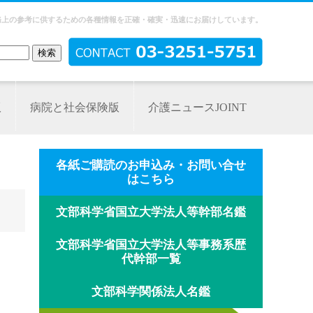
務上の参考に供するための各種情報を正確・確実・迅速にお届けしています。
版
病院と社会保険版
介護ニュースJOINT
各紙ご購読のお申込み・お問い合せ
はこちら
文部科学省国立大学法人等幹部名鑑
文部科学省国立大学法人等事務系歴
代幹部一覧
文部科学関係法人名鑑