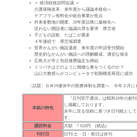
＝ 経済財政諮問会議 ＝
介護保険改革、来年度から議論本格化へ
ケアプラン有料化や総合事業が焦点
外来多数地の開業、20年度以降に厳格化へ
従わない開設者に協議出席を要求 厚労省
子どもの誤飲、たばこが最多
４年連続で 厚労省調査
世界かんがい施設遺産、来年度の申請受付開始
歴史的なかんがい施設への理解醸成、適切な保全
広島大が市と包括連携協定を締結
ミツバチはどのように精緻な巣をつくるのか？
山口大教授らがコンピュータで初期構造再現に成功
〔話題〕ＧＷ10連休中の医療体制を調査へ 今年３月に
『日刊官庁通信』は昭和28年の創刊
し掲載しております。
本紙の特色
永年に亘る信頼に基づき日刊紙として
す。
購読料金
月額 7.020円 (税込)
刊行日
日刊/土・日・祭日は休刊