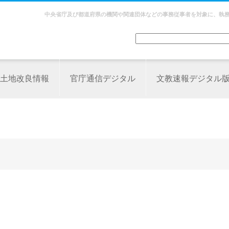
中央省庁及び都道府県の機関や関連団体などの事務従事者を対象に、執
土地改良情報
官庁通信デジタル
文教速報デジタル