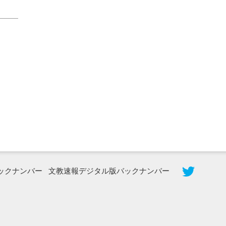
2026年8月3日更新
秋田大に設置されたフォトスポット
（8...
ックナンバー
文教速報デジタル版バックナンバー
2026年7月31日更新
登録有形文化財となった東北大植物園
八...