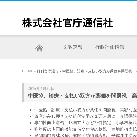
文教速報
行政評価情報
HOME
»
日刊官庁通信
» 中医協、診療・支払い双方が薬価を問題視 
2016年4月22日
中医協、診療・支払い双方が薬価を問題視 高額
中医協、診療・支払い双方が薬価を問題視 高額な医
資産の差し押さえや給付制限が１万人超に 介護保険
専門性向上講習、18国立大など23件指定 小学校英
昨年度の多面的機能支払交付金の状況 農地維持支払
民間部門農林水産研究開発功績者表彰 平成28年度