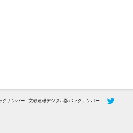
2026年8月3日更新
秋田大に設置されたフォトスポット
（8...
ックナンバー
文教速報デジタル版バックナンバー
2026年7月31日更新
登録有形文化財となった東北大植物園
八...