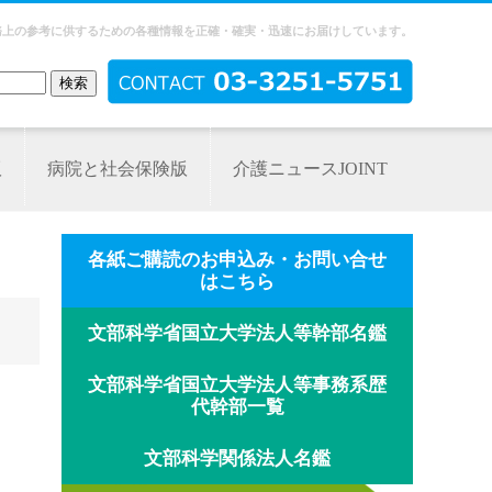
務上の参考に供するための各種情報を正確・確実・迅速にお届けしています。
版
病院と社会保険版
介護ニュースJOINT
各紙ご購読のお申込み・お問い合せ
はこちら
文部科学省国立大学法人等幹部名鑑
文部科学省国立大学法人等事務系歴
代幹部一覧
文部科学関係法人名鑑