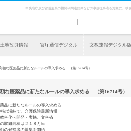
中央省庁及び都道府県の機関や関連団体などの事務従事者を対象に、執
土地改良情報
官庁通信デジタル
文教速報デジタル
高額な医薬品に新たなルールの導入求める （第16714号）
な医薬品に新たなルールの導入求める （第16714号）
薬品に新たなルールの導入求める
料の滞納で、介護保険最新情報
語教科化へ開発・実施、文科省
の取組面積は２１８万㏊
表彰の候補者の募集を開始