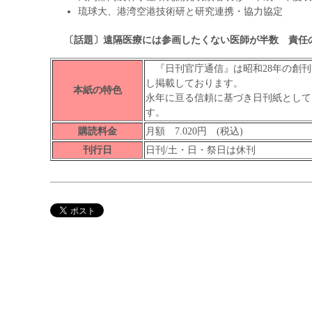
琉球大、港湾空港技術研と研究連携・協力協定
〔話題〕遠隔医療には参画したくない医師が半数
責任
『日刊官庁通信』は昭和28年の創刊
し掲載しております。
本紙の特色
永年に亘る信頼に基づき日刊紙として
す。
購読料金
月額 7.020円 (税込)
刊行日
日刊/土・日・祭日は休刊