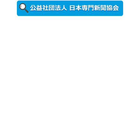
ォトスポッ
ト （8...
2026年7月31
日更新
登録有形文
化財となっ
た東北大植
物園八...
2026年7月29