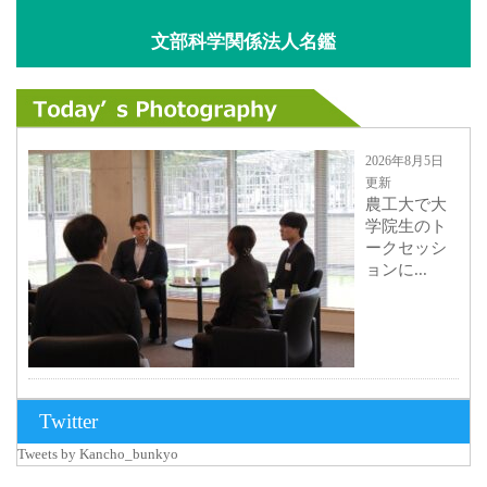
文部科学関係法人名鑑
2026年8月5日
更新
農工大で大
学院生のト
ークセッシ
ョンに...
2026年8月3日
Twitter
更新
Tweets by Kancho_bunkyo
秋田大に設
置されたフ