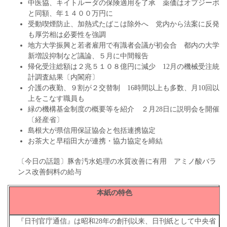
中医協、キイトルーダの保険適用を了承 薬価はオプジーボ
と同額、年１４００万円に
受動喫煙防止、加熱式たばこは除外へ 党内から法案に反発
も厚労相は必要性を強調
地方大学振興と若者雇用で有識者会議が初会合 都内の大学
新増設抑制など議論、５月に中間報告
帰化受注総額は２兆５１０８億円に減少 12月の機械受注統
計調査結果〔内閣府〕
介護の夜勤、９割が２交替制 16時間以上も多数、月10回以
上をこなす職員も
緑の機構基金制度の概要等を紹介 ２月28日に説明会を開催
〔経産省〕
島根大が県信用保証協会と包括連携協定
お茶大と早稲田大が連携・協力協定を締結
〔今日の話題〕豚舎汚水処理の水質改善に有用 アミノ酸バラ
ンス改善飼料の給与
本紙の特色
『日刊官庁通信』は昭和28年の創刊以来、日刊紙として中央省