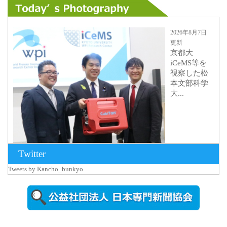
2026年8月7日
更新
京都大
iCeMS等を
視察した松
本文部科学
大...
Twitter
Tweets by Kancho_bunkyo
2026年8月5日
更新
農工大で大
学院生のト
ークセッシ