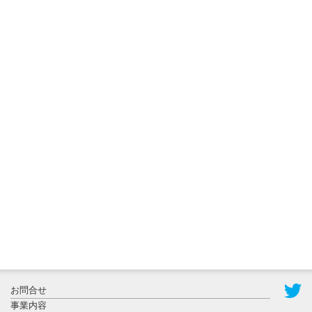
ョンに...
2026年8月3日
更新
秋田大に設
置されたフ
ォトスポッ
ト （8...
2026年7月31
お問合せ
日更新
事業内容