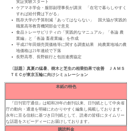
実証実験スタート
ケアマネ学会・服部副理事長が講演 「在宅で暮らしやすく
すれば給付費は下がる」
既存大学の予算削減「あってはならない」 国大協が実践的
職業高等教育機関部会で意見
食品トレーサビリティの「実践的なマニュアル」「各論 農
業編」と「各論 畜産業編」を作成
平成27年田畑売買価格等に関する調査結果 純農業地域の農
地価格は21年連続で下落
長野高専、長野銀行と包括連携協定
〔話題〕真夏の猛暑、樹木と芝生の相乗効果で改善
ＪＡＭＳ
ＴＥＣが東京五輪に向けシミュレーション
本紙の特色
『日刊官庁通信』は昭和28年の創刊以来、日刊紙として中央省
庁の動向・通達を明確にわかりやすく編集し掲載しております。
永年に亘る信頼に基づき日刊紙として、読者の皆様にタイムリー
な話題をスピーディーにお届けしております。
購読料金