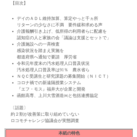
【目次】
デイのＡＤＬ維持加算、算定やっと千ヵ所
リターンの少なさに不満 要件緩和求める声
介護報酬引き上げ、低所得の利用者らに配慮を
認知症の人と家族の会「議論は支援とセットで」
介護施設への一斉検査
感染状況を踏まえ実施を
都道府県へ通知で要請 厚労省
令和元年度末の汚水処理人口普及状況
汚水処理人口普及率は91％ 農水省ら
ＮＱＣ受講生と研究課題の募集開始（ＮＩＣＴ）
コロナ禍での新遠隔授業システム
『エフ・モス』福井大が企業と開発
函館高専、上川大雪酒造㈱と包括連携協定
〔話題〕
約２割が改善策に取り組めていない
ロコモチャレンジ協議会が実態調査
本紙の特色