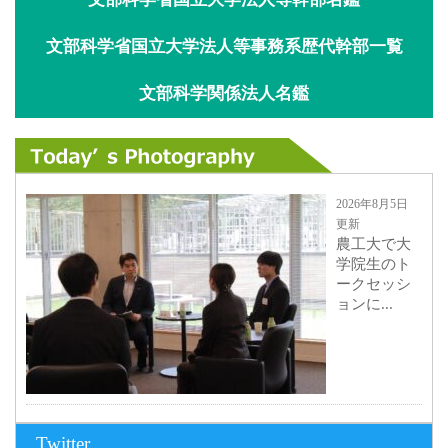
文部科学省国立大学法人等事務系歴代幹部一覧
文部科学関係法人名鑑
2026年8月5日
更新
農工大で大
学院生のト
ークセッシ
ョンに...
2026年8月3日
Twitter