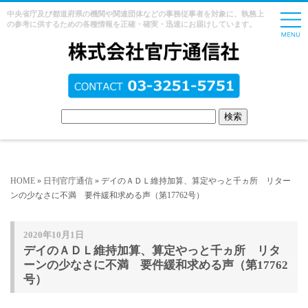
中央省庁及び都道府県の機関や関連団体などの事務従事者を対象に、執務上
の参考に供するための各種情報を正確・確実・迅速にお届けしています。
HOME
»
日刊官庁通信
» デイのＡＤＬ維持加算、算定やっと千ヵ所 リター
ンの少なさに不満 要件緩和求める声（第17762号）
2020年10月1日
デイのＡＤＬ維持加算、算定やっと千ヵ所 リタ
ーンの少なさに不満 要件緩和求める声（第17762
号）