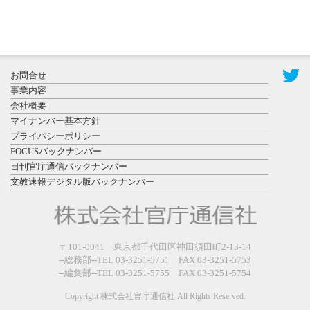
2026年7月29
日更新
県警等と大
規模災害時
お問合せ
連携協定を
事業内容
締結し...
会社概要
マイナンバー基本方針
プライバシーポリシー
FOCUSバックナンバー
日刊官庁通信バックナンバー
文教速報デジタル版バックナンバー
2026年7月27
日更新
教育学部と
政経学部の
〒101-0041 東京都千代田区神田須田町2-13-14
来春開設決
--総務部--TEL 03-3251-5751 FAX 03-3251-5753
--編集部--TEL 03-3251-5755 FAX 03-3251-5754
定を祝...
Copyright 株式会社官庁通信社 All Rights Reserved.