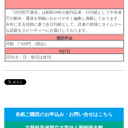
『日刊官庁通信』は昭和28年の創刊以来、日刊紙として中央省
庁の動向・通達を明確にわかりやすく編集し掲載しております。
永年に亘る信頼に基づき日刊紙として、読者の皆様にタイムリー
な話題をスピーディーにお届けしております。
購読料金
月額 7.020円 (税込)
刊行日
日刊/土・日・祭日は休刊
各紙ご購読のお申込み・お問い合せはこちら
文部科学省国立大学法人等幹部名鑑