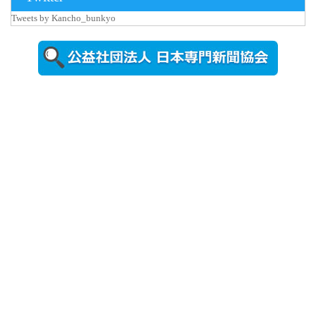
更新
Tweets by Kancho_bunkyo
秋田大に設
置されたフ
ォトスポッ
ト （8...
2026年7月31
日更新
登録有形文
化財となっ
た東北大植
物園八...