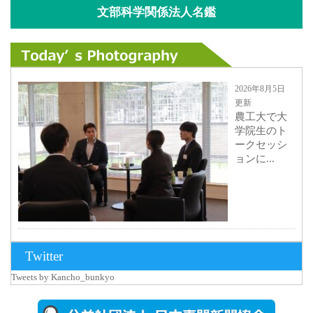
文部科学関係法人名鑑
2026年8月5日
更新
農工大で大
学院生のト
ークセッシ
ョンに...
2026年8月3日
Twitter
更新
Tweets by Kancho_bunkyo
秋田大に設
置されたフ
ォトスポッ