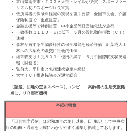
富山県南砺市・ＴＯＧＡ天空トレイルが受賞 スポーツツー
リズム初のスポーツ庁長官賞
低所得者の保険料軽減の実現を強く要請 全国市長会、介護
保険制度で「重点提言」
金融支援等で特例措置 中小企業等経営強化法が施行
一致指数は１１０・５に低下 ５月の景気動向指数（ＣＩ）
速報
森林が有する生物多様性の保全機能を経済評価 針葉樹人工
林への広葉樹の混交に社会的価値
経常収支は１兆８０９１億円の黒字 ５月中国際収支状況速
報〔財務省〕
弘前大、平川市と包括連携協定を締結
大学ＩＣＴ推進協議会が通常総会
〔話題〕団地の空きスペースにコンビニ 高齢者の生活支援拠
点に、ＵＲ都市機構
本紙の特色
『日刊官庁通信』は昭和28年の創刊以来、日刊紙として中央省
庁の動向・通達を明確にわかりやすく編集し掲載しております。