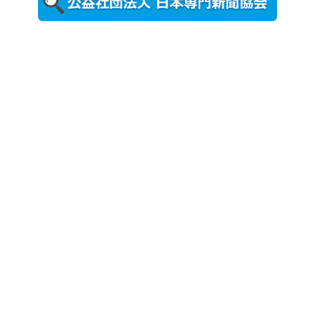
ト （8...
2026年7月31
日更新
登録有形文
化財となっ
た東北大植
物園八...
2026年7月29
日更新