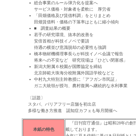
総合事業のルール弾力化を提案へ
サービス価格・対象者を柔軟に 厚労省
「田畑価格及び賃借料調」をとりまとめ
田畑賃借料・価格の下落率はともに縮小傾向
■ 調査結果の概要
若手の研究環境、抜本的改善を
安倍首相が科技イノベで要請
待遇の横並び意識脱却の必要性も強調
橋本物材機構理事長らが科技イノベ会議で報告
将来への不安など 研究現場は「ひどい閉塞感」
新潟大附属６校園が国際協定を締結
北京師範大珠海分校附属外国語学校などと
中村九大特別主幹教授に「アフガン市民証」
ガニ大統領が授与、農村復興へ継続的な水利事業
〔話題〕
スタバ、バリアフリー店舗を初出店
多様な働き方推進 認知症カフェも毎月開催へ
『日刊官庁通信』は昭和28年の創
本紙の特色
載しております。
永年に亘る信頼に基づき日刊紙とし