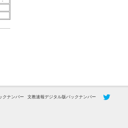
2026年8月5日更新
農工大で大学院生のトークセッション
に...
ックナンバー
文教速報デジタル版バックナンバー