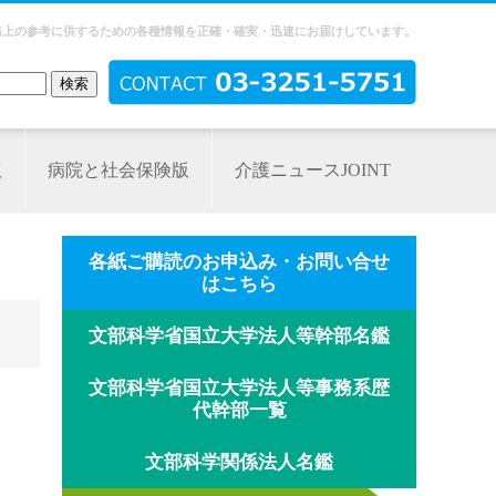
務上の参考に供するための各種情報を正確・確実・迅速にお届けしています。
版
病院と社会保険版
介護ニュースJOINT
各紙ご購読のお申込み・お問い合せ
はこちら
文部科学省国立大学法人等幹部名鑑
文部科学省国立大学法人等事務系歴
代幹部一覧
文部科学関係法人名鑑