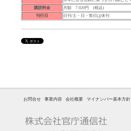
購読料金
月額 7.020円 (税込)
刊行日
日刊/土・日・祭日は休刊
お問合せ
事業内容
会社概要
マイナンバー基本方針