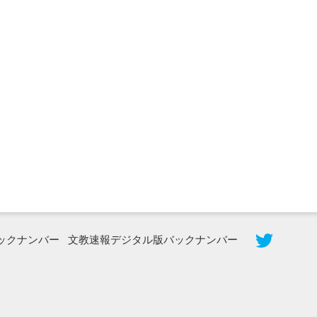
2026年8月3日更新
秋田大に設置されたフォトスポット
（8...
ックナンバー
文教速報デジタル版バックナンバー
2026年7月31日更新
登録有形文化財となった東北大植物園
八...