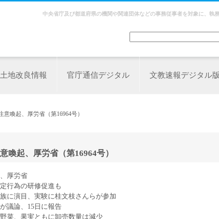
中央省庁及び都道府県の機関や関連団体などの事務従事者を対象に、執
土地改良情報
官庁通信デジタル
文教速報デジタル
意喚起、厚労省（第16964号）
喚起、厚労省（第16964号）
、厚労省
定行為の研修促進も
族に演目、実験に桂文枝さんらが参加
が議論、15日に報告
 野菜、果実ともに卸売数量は減少