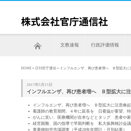
文教速報
行政評価情報
HOME
»
日刊官庁通信
» インフルエンザ、再び患者増へ Ｂ型拡大に注
2017年5月15日
インフルエンザ、再び患者増へ Ｂ型拡大に注意
インフルエンザ、再び患者増へ Ｂ型拡大に注意喚起
看護師の教育期間、４年に延長を 日看協が要望、特
がんに笑い、医療機関が吉本などとタッグ 患者や家
経営困難、国の指導で早期判断を 私大振興検討会議
青果物卸売市場調査（平成28年年間計・月別結果）