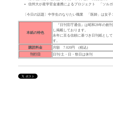
信州大が産学官金連携によるプロジェクト 「ソルガ
〔今日の話題〕中学生のなりたい職業 「医師」は女子
『日刊官庁通信』は昭和28年の創刊
し掲載しております。
本紙の特色
永年に亘る信頼に基づき日刊紙として
す。
購読料金
月額 7.020円 (税込)
刊行日
日刊/土・日・祭日は休刊