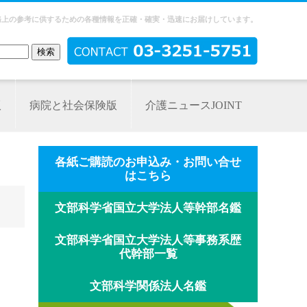
務上の参考に供するための各種情報を正確・確実・迅速にお届けしています。
版
病院と社会保険版
介護ニュースJOINT
各紙ご購読のお申込み・お問い合せ
はこちら
文部科学省国立大学法人等幹部名鑑
文部科学省国立大学法人等事務系歴
代幹部一覧
文部科学関係法人名鑑