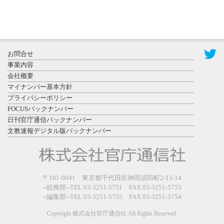
2026年7月31
お問合せ
日更新
事業内容
登録有形文
会社概要
化財となっ
マイナンバー基本方針
た東北大植
プライバシーポリシー
物園八...
FOCUSバックナンバー
日刊官庁通信バックナンバー
文教速報デジタル版バックナンバー
2026年7月29
〒101-0041 東京都千代田区神田須田町2-13-14
日更新
--総務部--TEL 03-3251-5751 FAX 03-3251-5753
県警等と大
--編集部--TEL 03-3251-5755 FAX 03-3251-5754
規模災害時
連携協定を
Copyright 株式会社官庁通信社 All Rights Reserved.
締結し...