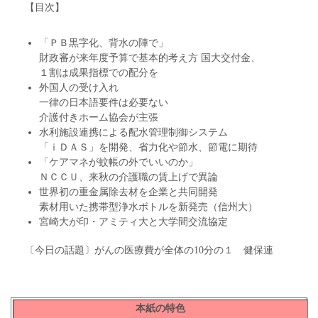
【目次】
「ＰＢ黒字化、背水の陣で」
財政審が来年度予算で基本的考え方 国大交付金、
１割は成果指標での配分を
外国人の受け入れ
一律の日本語要件は必要ない
介護付きホーム協会が主張
水利施設連携による配水管理制御システム
「ｉＤＡＳ」を開発、省力化や節水、節電に期待
「ケアマネが蚊帳の外でいいのか」
ＮＣＣＵ、来秋の介護職の賃上げで異論
世界初の重金属除去材を企業と共同開発
素材用いた携帯型浄水ボトルを新発売（信州大）
宮崎大が印・アミティ大と大学間交流協定
〔今日の話題〕がんの医療費が全体の10分の１ 健保連
本紙の特色