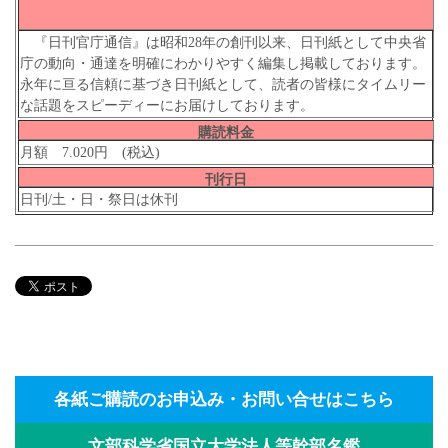
『日刊官庁通信』は昭和28年の創刊以来、日刊紙として中央省
庁の動向・通達を明確にわかりやすく編集し掲載しております。
永年に亘る信頼に基づき日刊紙として、読者の皆様にタイムリー
な話題をスピーディーにお届けしております。
購読料金
月額 7.020円 (税込)
刊行日
日刊/土・日・祭日は休刊
各紙ご購読のお申込み・お問い合せはこちら
文部科学省国立大学法人等幹部名鑑