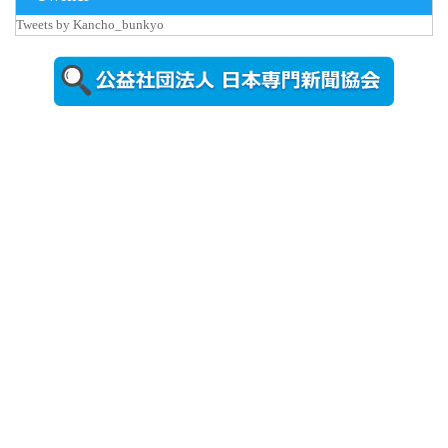
Tweets by Kancho_bunkyo
2026年8月5日
更新
農工大で大
学院生のト
ークセッシ
ョンに...
2026年8月3日
更新
秋田大に設
置されたフ
ォトスポッ
ト （8...