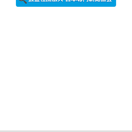
農工大で大
学院生のト
ークセッシ
ョンに...
2026年8月3日
更新
秋田大に設
置されたフ
ォトスポッ
ト （8...