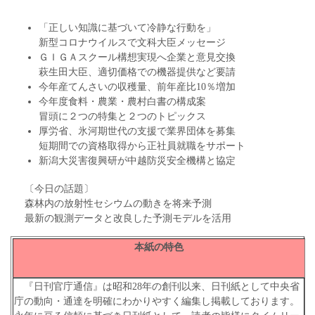
「正しい知識に基づいて冷静な行動を」
新型コロナウイルスで文科大臣メッセージ
ＧＩＧＡスクール構想実現へ企業と意見交換
萩生田大臣、適切価格での機器提供など要請
今年産てんさいの収穫量、前年産比10％増加
今年度食料・農業・農村白書の構成案
冒頭に２つの特集と２つのトピックス
厚労省、氷河期世代の支援で業界団体を募集
短期間での資格取得から正社員就職をサポート
新潟大災害復興研が中越防災安全機構と協定
〔今日の話題〕
森林内の放射性セシウムの動きを将来予測
最新の観測データと改良した予測モデルを活用
本紙の特色
『日刊官庁通信』は昭和28年の創刊以来、日刊紙として中央省
庁の動向・通達を明確にわかりやすく編集し掲載しております。