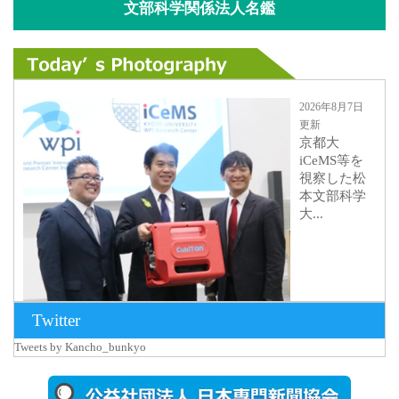
文部科学関係法人名鑑
2026年8月7日
更新
京都大
iCeMS等を
視察した松
本文部科学
大...
Twitter
Tweets by Kancho_bunkyo
2026年8月5日
更新