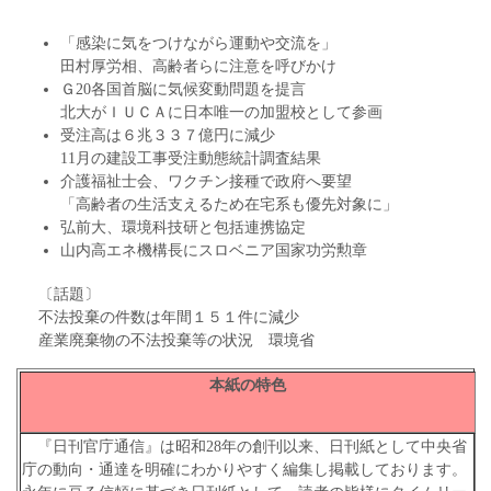
「感染に気をつけながら運動や交流を」
田村厚労相、高齢者らに注意を呼びかけ
Ｇ20各国首脳に気候変動問題を提言
北大がＩＵＣＡに日本唯一の加盟校として参画
受注高は６兆３３７億円に減少
11月の建設工事受注動態統計調査結果
介護福祉士会、ワクチン接種で政府へ要望
「高齢者の生活支えるため在宅系も優先対象に」
弘前大、環境科技研と包括連携協定
山内高エネ機構長にスロベニア国家功労勲章
〔話題〕
不法投棄の件数は年間１５１件に減少
産業廃棄物の不法投棄等の状況 環境省
本紙の特色
『日刊官庁通信』は昭和28年の創刊以来、日刊紙として中央省
庁の動向・通達を明確にわかりやすく編集し掲載しております。