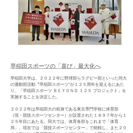
早稲田スポーツの「喜び」最大化へ
早稲田大学は、２０２２年に野球部らラグビー部といった同大
の運動部活動〝早稲田スポーツ“が１２５周年を迎えるにあた
り、「早稲田スポーツ ＢＥＹＯＮＤ １２５ プロジェクト」を
実施することを決定した。
２０２２年は早稲田大の前身である東京専門学校に体育部
（現・競技スポーツセンター）が設置された１８９７年から１
２５年目にあたる。同大では、体育各部をこれまで「体育
局」、現在では「競技スポーツセンター」で統轄し、また２０