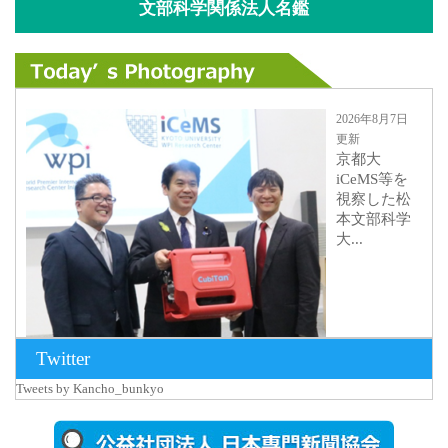
文部科学関係法人名鑑
2026年8月7日
更新
京都大
iCeMS等を
視察した松
本文部科学
大...
Twitter
Tweets by Kancho_bunkyo
2026年8月5日
更新