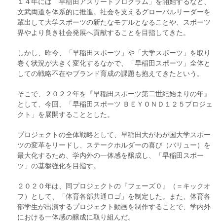
１４年には「早稲田アスリートプログラム」を開始するなど、
文武両道を体系的に推進。社会を支えるグローバルリーダーを
輩出して大学スポーツの新たなモデルとなることや、スポーツ
界やより良き社会発展へ貢献することを目指してきた。
しかし、昨今、「早稲田スポーツ」や「大学スポーツ」を取り
巻く状況が大きく変化するなかで、「早稲田スポーツ」全体と
しての戦略不在やブランド育成の課題も抱えてきたという。
そこで、２０２２年を『早稲田スポーツ第二世紀始まりの年』
として、今回、「早稲田スポーツ ＢＥＹＯＮＤ１２５プロジェ
クト」を展開することとした。
プロジェクトの全体戦略として、早稲田大がわが国大学スポー
ツの変革をリードし、ステークホルダーの喜び（バリュー）を
最大化するため、学内外の一体感を醸成し、「早稲田スポー
ツ」の基盤強化を目指す。
２０２０年は、同プロジェクトの『フェーズ０』（＝キックオ
フ）として、「体育各部共通ロゴ」を制定した。また、体育各
部学生が出演するプロジェクト動画を制作することで、学内外
における一体感の醸成に取り組んだ。