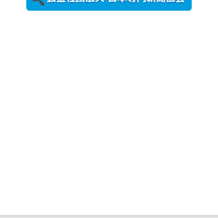
農工大で大
学院生のト
ークセッシ
ョンに...
2026年8月3日
更新
秋田大に設
置されたフ
ォトスポッ
ト （8...