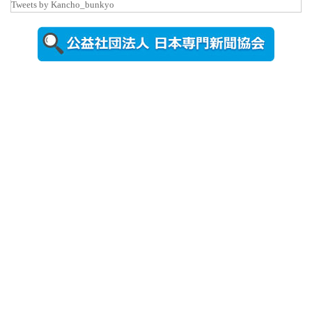
Tweets by Kancho_bunkyo
2026年8月5日
更新
農工大で大
学院生のト
ークセッシ
ョンに...
2026年8月3日
更新
秋田大に設
置されたフ
ォトスポッ
ト （8...