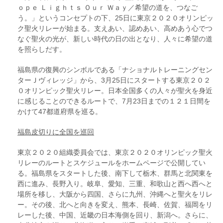
ｏｐｅ Ｌｉｇｈｔｓ Ｏｕｒ Ｗａｙ／希望の道を、つなご
う。」というコンセプトの下、25日に東京２０２０オリンピッ
ク聖火リレーが始ま
る。支えあい、認めあい、高めあう心でつ
なぐ聖火の光が、新しい時代の日の出となり、人々に希望の道
を照らしだす。
福島県の復興のシンボルである「ナショナルトレーニングセン
ターＪヴィレッジ」から、3月25日にスタートする東京２０２
０オリンピック聖火リレー。日本全国多くの人々が聖火を身近
に感じることのできるルートで、7月23日までの１２１日間を
かけて47都道府県を巡る。
福島皮切りに全国を巡回
東京２０２０組織委員会では、東京２０２０オリンピック聖火
リレーのルートとスケジュールをホームページで公開してい
る。福島県をスタートした後、南下して栃木、群馬と北関東を
西に進み、長野入り。岐阜、愛知、三重、和歌山と西へ西へと
場所を移し、大阪から四国、さらに九州、沖縄へと聖火をリレ
ー。その後、北へと向きを変え、熊本、長崎、佐賀、福岡をリ
レーした後、中国、近畿の日本海側を回り、新潟へ。さらに、