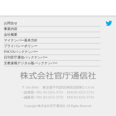
2026年7月31
お問合せ
日更新
事業内容
登録有形文
会社概要
化財となっ
マイナンバー基本方針
た東北大植
プライバシーポリシー
物園八...
FOCUSバックナンバー
日刊官庁通信バックナンバー
文教速報デジタル版バックナンバー
2026年7月29
〒101-0041 東京都千代田区神田須田町2-13-14
日更新
--総務部--TEL 03-3251-5751 FAX 03-3251-5753
県警等と大
--編集部--TEL 03-3251-5755 FAX 03-3251-5754
規模災害時
連携協定を
Copyright 株式会社官庁通信社 All Rights Reserved.
締結し...