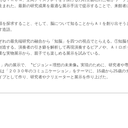
生まれた。最新の研究成果を最適な展示手法で提示することで、来館者
源を探求すること、そして、脳について知ることからＡＩを創り出そう
す造語。
ぞれの最先端研究の融合から「知脳」を四つの視点でとらえる。①知脳
創造する。演奏者の引き癖を解析して再現演奏するピアノや、ＡＩロボ
重な実物展示から、親子でも楽しめる展示を試みている。
る」内の展示で、〝ビジョン＝理想の未来像〟実現のために、研究者や
は「２０３０年のコミュニケーション」をテーマに、15歳から25歳の
イプとして作り、研究者やクリエーターと展示を作り上げた。