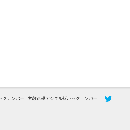
2026年8月5日更新
農工大で大学院生のトークセッション
に...
ックナンバー
文教速報デジタル版バックナンバー