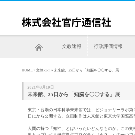
文教速報
行政評価情報
HOME
»
文教.com
» 未来館、25日から「知脳を〇〇する」展
2021年3月19日
未来館、25日から「知脳を〇〇する」展
東京・台場の日本科学未来館では、ビジョナリーラボ第
日にから公開する。企画制作は未来館と東京大学国際高
人間の持つ「知性」とはいったいどんなものか。この究
界トップレベル研究拠点プログラム（ＷＰＩ）の一つで