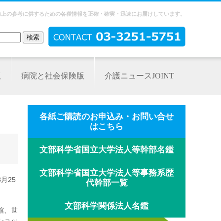
務上の参考に供するための各種情報を正確・確実・迅速にお届けしています。
版
病院と社会保険版
介護ニュースJOINT
各紙ご購読のお申込み・お問い合せ
はこちら
文部科学省国立大学法人等幹部名鑑
文部科学省国立大学法人等事務系歴
月25
代幹部一覧
文部科学関係法人名鑑
館、世
ショッ