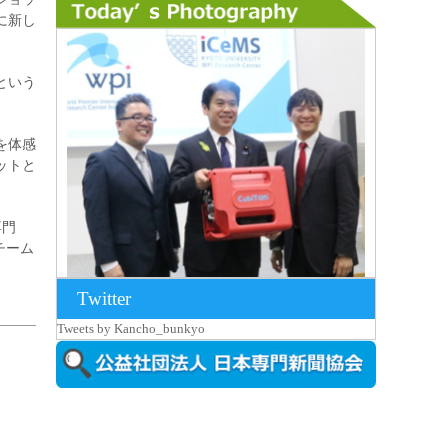
に新し
という
を体感
ットと
専門
チーム
Twitter
2026年8月7日更新
Tweets by Kancho_bunkyo
京都大iCeMS等を視察した松本文部科学
大...