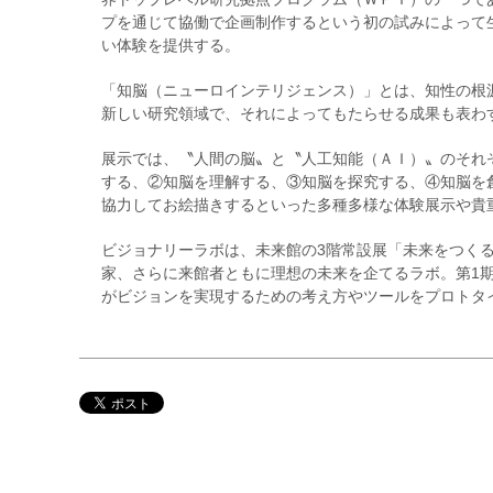
プを通じて協働で企画制作するという初の試みによって
い体験を提供する。
「知脳（ニューロインテリジェンス）」とは、知性の根
新しい研究領域で、それによってもたらせる成果も表わ
展示では、〝人間の脳〟と〝人工知能（ＡＩ）〟のそれ
する、②知脳を理解する、③知脳を探究する、④知脳を
協力してお絵描きするといった多種多様な体験展示や貴
ビジョナリーラボは、未来館の3階常設展「未来をつく
家、さらに来館者ともに理想の未来を企てるラボ。第1期
がビジョンを実現するための考え方やツールをプロトタ