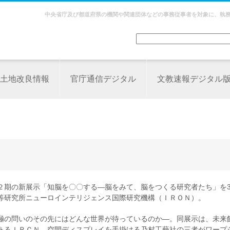
中央省庁及び都道府県の機関や関連団体などの事務従事者を対象に、執
土地改良情報
官庁通信デジタル
文教速報デジタル
２期の新展示「知脳を〇〇する―脳をみて、脳をつくる研究者たち」を3
等研究所ニューロインテリジェンス国際研究機構（ＩＲＯＮ）。
極の問いのその先にはどんな世界が待っているのか―。同展示は、未来
あるＩＲＣＮ、空間ディスプレイを手掛ける乃村工藝社の三者がワープ