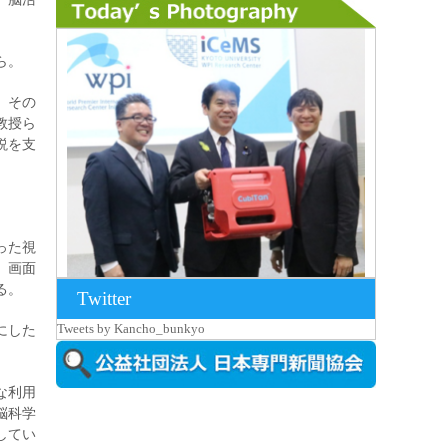
ら。
。その
教授ら
説を支
った視
、画面
る。
Twitter
2026年8月7日更新
Tweets by Kancho_bunkyo
にした
京都大iCeMS等を視察した松本文部科学
大...
な利用
脳科学
してい