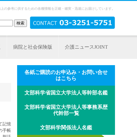
務上の参考に供するための各種情報を正確・確実・迅速にお届けしています。
版
病院と社会保険版
介護ニュースJOINT
各紙ご購読のお申込み・お問い合せ
はこちら
文部科学省国立大学法人等幹部名鑑
文部科学省国立大学法人等事務系歴
代幹部一覧
て記憶
文部科学関係法人名鑑
の手帳
、脳活