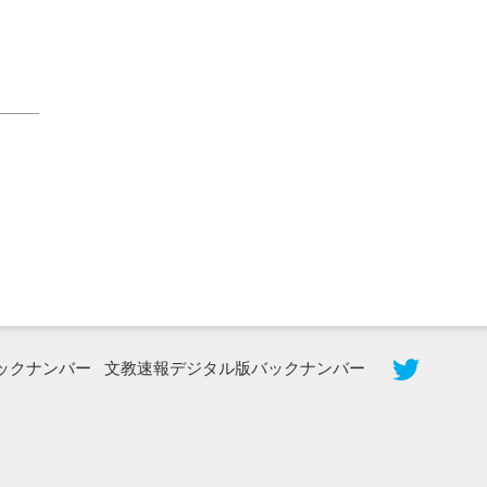
2026年8月5日更新
農工大で大学院生のトークセッション
に...
ックナンバー
文教速報デジタル版バックナンバー