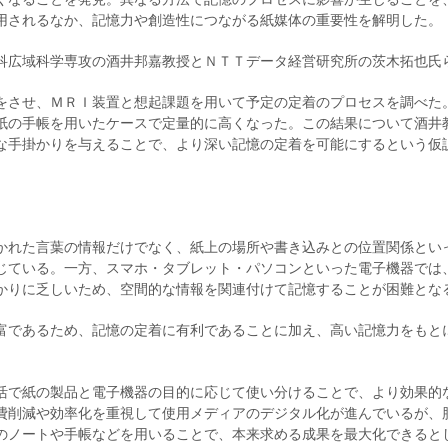
用されるなか、記憶力や創造性につながる紙媒体の重要性を解明した。
科広域科学専攻の酒井邦嘉教授とＮＴＴデータ経営研究所の茨木拓也氏
をさせ、ＭＲＩ装置と想起課題を用いて予定の定着のプロセスを調べた
紙の手帳を用いたケースで定量的に高くなった。この結果について酒井
な手掛かりを与えることで、より深い記憶の定着を可能にするという仮
かれた言葉の情報だけでなく、紙上の場所や書き込みとの位置関係とい
じている。一方、スマホ・タブレット・パソコンといった電子機器では
かりに乏しいため、空間的な情報を関連付けて記憶することが困難とな
富であるため、記憶の定着に有利であることに加え、高い記憶力をもと
活で紙の製品と電子機器の目的に応じて使い分けることで、より効果的
費削減や効率化を重視して使用メディアのデジタル化が進んでいるが、
のノートや手帳などを用いることで、本来求める成果を最大化できると