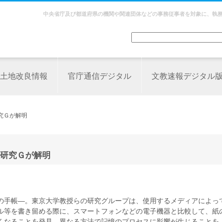
中央省庁及び都道府県の機関や関連団体などの事務従事者を対象に、執
土地改良情報
官庁通信デジタル
文教速報デジタル
究Ｇが解明
研究Ｇが解明
の手帳―。東京大学教授らの研究グループは、使用するメディアによっ
ル等を書き留める際に、スマートフォンなどの電子機器と比較して、紙
くなることを発見。異なる方法で記憶のプロセスに影響が生じることを