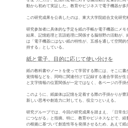
動から初めて実証した。教育やビジネスで電子機器が多
この研究成果を公表したのは、東大大学院総合文化研究
研究参加者に具体的な予定を紙の手帳か電子機器にメモ
結果、記憶処理と言語処理に関係する脳領野の活動が、
は「電子機器にはない紙の特性が、五感を通して空間的
持する」としている。
紙と電子、目的に応じて使い分けを
紙の教科書やノートを使って学習する際には、そこに書
覚情報などを、同時に関連付けて記録する連合学習が生
と文字情報の位置関係が一定ではなく、各ページの手掛
このように、紙媒体は記憶を定着する際の手掛かりが豊
新しい思考や創造力に対しても、役立つといえる。
研究グループでは、今回の研究成果を踏まえ、「日常生
につながる」と指摘。特に、教育やビジネスなどで、経
の根拠に基づいて創造性等を発揮させるため、あえて紙