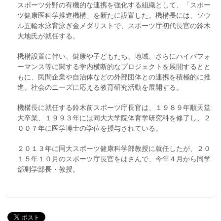
スポーツ分野の有機的な連携を強化する組織として、「スポー
ツ健康医科学推進機構」を新たに設置した。機構長には、ソウ
ル五輪水泳背泳ぎ金メダリストで、スポーツ庁初代長官の鈴木
大地氏が就任する。
機構設置に伴い、健康や子どもたち、地域、さらにハイパフォ
ーマンス等に関する学内横断的なプロジェクトを展開するとと
もに、民間企業や自治体などの外部団体との連携を積極的に推
進。社会のニーズに応える教育研究活動を展開する。
機構長に就任する鈴木前スポーツ庁長官は、１９８９年順天堂
大卒業、１９９３年には同大大学院体育学研究科を修了し、２
００７年に医学博士の学位を授与されている。
２０１３年に同大スポーツ健康科学部教授に就任したが、２０
１５年１０月のスポーツ庁長官をはさんで、今年４月から同学
部副学部長・教授。