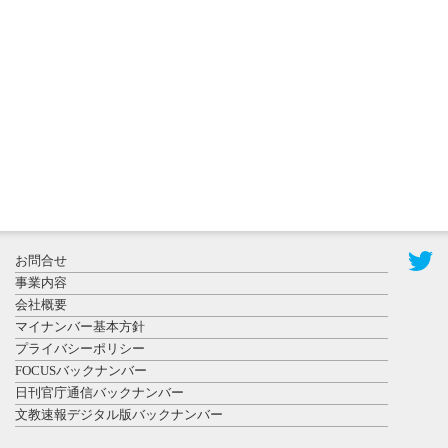
更新
秋田大に設
置されたフ
ォトスポッ
ト （8...
2026年7月31
お問合せ
日更新
事業内容
登録有形文
会社概要
化財となっ
マイナンバー基本方針
た東北大植
プライバシーポリシー
物園八...
FOCUSバックナンバー
日刊官庁通信バックナンバー
文教速報デジタル版バックナンバー