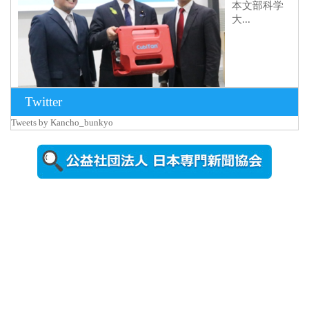
本文部科学
大...
Twitter
Tweets by Kancho_bunkyo
2026年8月5日
更新
農工大で大
学院生のト
ークセッシ
ョンに...
2026年8月3日