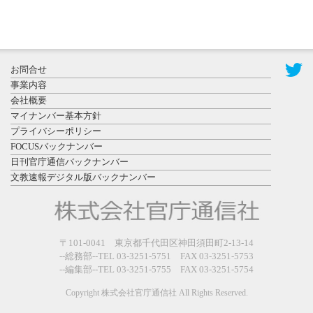
2026年7月31
お問合せ
日更新
事業内容
登録有形文
会社概要
化財となっ
マイナンバー基本方針
た東北大植
プライバシーポリシー
物園八...
FOCUSバックナンバー
日刊官庁通信バックナンバー
文教速報デジタル版バックナンバー
2026年7月29
〒101-0041 東京都千代田区神田須田町2-13-14
日更新
--総務部--TEL 03-3251-5751 FAX 03-3251-5753
県警等と大
--編集部--TEL 03-3251-5755 FAX 03-3251-5754
規模災害時
連携協定を
Copyright 株式会社官庁通信社 All Rights Reserved.
締結し...