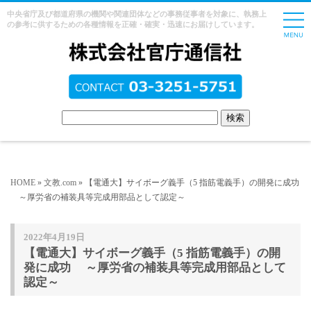
中央省庁及び都道府県の機関や関連団体などの事務従事者を対象に、執務上
の参考に供するための各種情報を正確・確実・迅速にお届けしています。
HOME
»
文教.com
» 【電通大】サイボーグ義手（5 指筋電義手）の開発に成功
～厚労省の補装具等完成用部品として認定～
2022年4月19日
【電通大】サイボーグ義手（5 指筋電義手）の開
発に成功 ～厚労省の補装具等完成用部品として
認定～