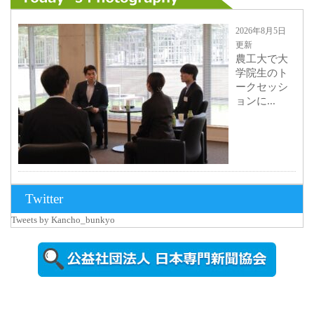
2026年8月5日
更新
農工大で大
学院生のト
ークセッシ
ョンに...
2026年8月3日
Twitter
更新
Tweets by Kancho_bunkyo
秋田大に設
置されたフ
ォトスポッ
ト （8...