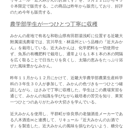
０本限定で販売する。この商品は昨年から販売しており、好評
のため今年も販売する。
農学部学生が一つひとつ丁寧に収穫
みかんの産地で有名な和歌山県有田郡湯浅町に位置する近畿大
附属湯浅農場では、宮川早生・林温州という品種の『近大みか
ん』を栽培している。近大みかんは、化学肥料を一切使用せ
ず、魚系の有機肥料で栽培し、通常よりも１本１本の木の間隔
を広く取ることで日当たりを良くし、太陽の恵みをたっぷり浴
びた風味豊かなみかん。
昨年１１月から１２月にかけて、近畿大学農学部農業生産科学
科の３年生３０人が参加して、みかんの色づきを一つひとつ確
認しながら、はさみで丁寧に収穫した。学生はこの農場実習を
通じて、みかんの知識を学びながら栽培者の苦労を知り、果実
一つひとつのありがたみや大切さを学んでいる。
近大みかんを使用し、平群町が奈良県の老舗酒造メーカーであ
る八木酒造㈱と連携して、リキュール『近大みかんのお酒で
す』を製造した。近大みかんの風味を損なわないよう、糖分な