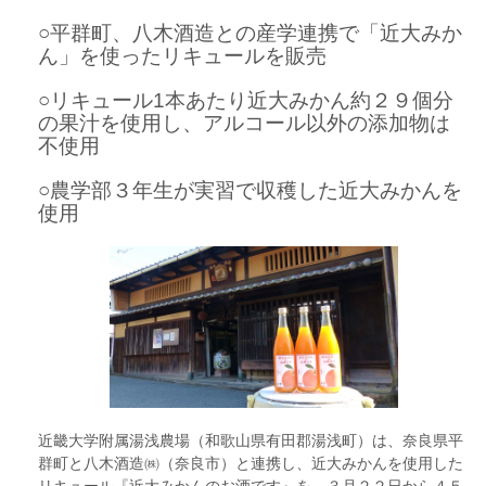
○平群町、八木酒造との産学連携で「近大みか
ん」を使ったリキュールを販売
○リキュール1本あたり近大みかん約２９個分
の果汁を使用し、アルコール以外の添加物は
不使用
○農学部３年生が実習で収穫した近大みかんを
使用
近畿大学附属湯浅農場（和歌山県有田郡湯浅町）は、奈良県平
群町と八木酒造㈱（奈良市）と連携し、近大みかんを使用した
リキュール『近大みかんのお酒です』を、３月２２日から４５