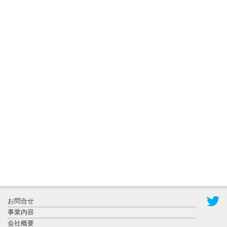
2026年7月31
日更新
登録有形文
化財となっ
た東北大植
物園八...
2026年7月29
日更新
県警等と大
規模災害時
お問合せ
連携協定を
事業内容
締結し...
会社概要