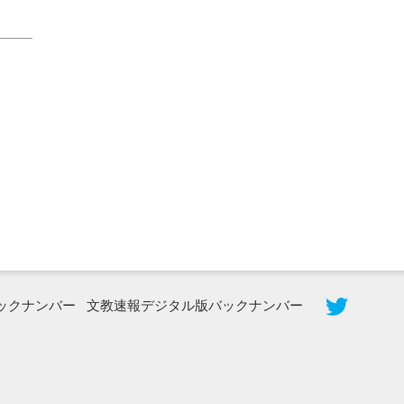
2026年8月5日更新
農工大で大学院生のトークセッション
に...
ックナンバー
文教速報デジタル版バックナンバー