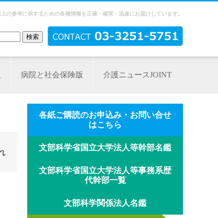
務上の参考に供するための各種情報を正確・確実・迅速にお届けしています。
版
病院と社会保険版
介護ニュースJOINT
各紙ご購読のお申込み・お問い合せ
はこちら
文部科学省国立大学法人等幹部名鑑
れ
文部科学省国立大学法人等事務系歴
代幹部一覧
文部科学関係法人名鑑