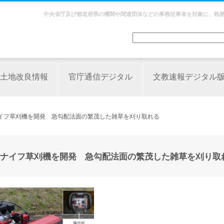
中央省庁及び都道府県の機関や関連団体などの事務従事者を対象に、執
土地改良情報
官庁通信デジタル
文教速報デジタル
ナイフ草刈機を開発 急勾配法面の繁茂した雑草を刈り取れる
ナイフ草刈機を開発 急勾配法面の繁茂した雑草を刈り取