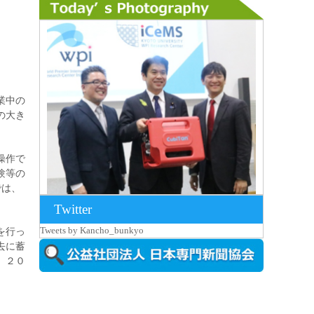
業中の
の大き
操作で
験等の
では、
Twitter
2026年8月7日更新
Tweets by Kancho_bunkyo
を行っ
京都大iCeMS等を視察した松本文部科学
去に蓄
大...
。２０