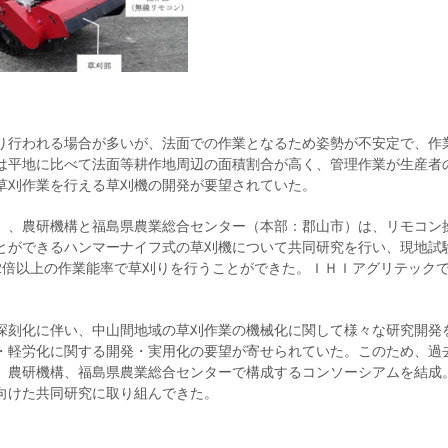
り行われる場合が多いが、法面での作業となるため姿勢が不安定で、作
は平地に比べて法面等耕作地周辺の面積割合が高く、管理作業が生産者
草刈作業を行える草刈機の開発が要望されていた。
）、農研機構と福島県農業総合センター（本部：郡山市）は、リモコン
とができるハンマーナイフ式の草刈機について共同研究を行い、現地試
2倍以上の作業能率で草刈りを行うことができた。ＩＨＩアグリテック
深刻化に伴い、中山間地域の草刈作業の機械化に関して様々な研究開発
・軽労化に関する開発・実用化の要望が寄せられていた。このため、過
、農研機構、福島県農業総合センターで構成するコンソーシアムを結成
向けた共同研究に取り組んできた。