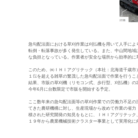
急勾配法面における草刈作業は刈払機を用いて人手によ
転倒・転落事故が多く発生している。また、中山間地域
な負担となっている。作業者が安全な場所から効率的に
このため、㈱ＩＨＩアグリテック（本社：北海道千歳市
１㍍を超える雑草の繁茂した急勾配法面で作業を行うこ
結果、市販の草刈機（リモコン式、歩行型、刈払機）の
今年6月に台数限定で市販を開始する予定。
ここ数年来の急勾配法面等の草刈作業での労働力不足の
てきた農研機構に対し、生産現場から改めて作業の省力
積された研究開発の知見をもとに、ＩＨＩアグリテック
１９年から農業機械技術クラスター事業として実用化に