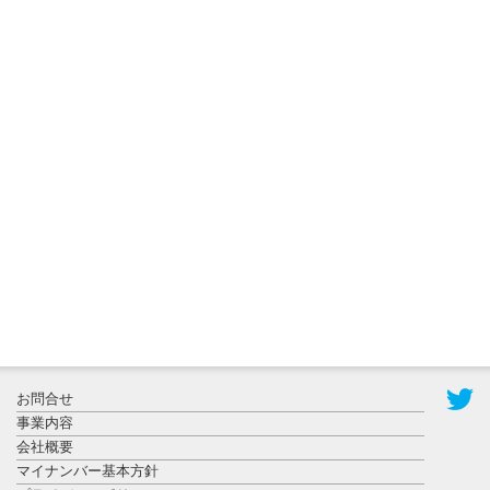
2026年8月5日
更新
農工大で大
学院生のト
ークセッシ
ョンに...
2026年8月3日
更新
秋田大に設
置されたフ
お問合せ
ォトスポッ
事業内容
ト （8...
会社概要
マイナンバー基本方針