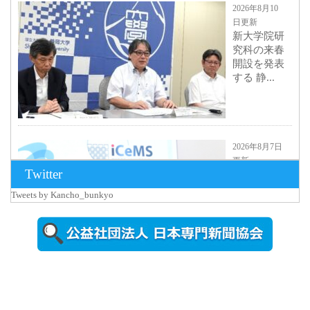
2026年8月10
日更新
新大学院研
究科の来春
開設を発表
する 静...
2026年8月7日
更新
Twitter
京都大
iCeMS等を
Tweets by Kancho_bunkyo
視察した松
本文部科学
大...