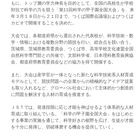
もに、トップ層の学力伸長を目的として、全国の高校生が学校
対抗で科学の力を競う「第11回科学の甲子園全国大会」を、来
年３月１８日から２１日まで、つくば国際会議場およびつくば
カピオで開催することを決めた。
大会では、各都道府県から選出された代表校が、科学技術・数
学・情報における複数分野の競技を行い、総合点を競い合う。
茨城県、茨城県教育委員会、つくば市、高等学校文化連盟全国
自然科学専門部との共催で、文部科学省、日本理科教育振興協
会、都道府県教育委員会などの協力を得て開催する。
また、大会は産学官が一体となった新たな科学技術系人材育成
モデルとして、競技問題への企業からの積極的なアイデア提案
も取り入れるなど、グローバル社会において主体的かつ創造的
に問題を解決する人材の育成を推進する。
ＪＳＴでは、発達段階に応じ才能を伸ばせるよう体系的な人材
育成に取り組んでいる。「科学の甲子園全国大会」をはじめと
する事業の実施を通じて、科学好きの裾野を広げ、生徒が才能
を十分に発揮し、切磋琢磨する機会を提供していく。