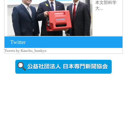
本文部科学
大...
Twitter
Tweets by Kancho_bunkyo
2026年8月5日
更新
農工大で大
学院生のト
ークセッシ
ョンに...
2026年8月3日