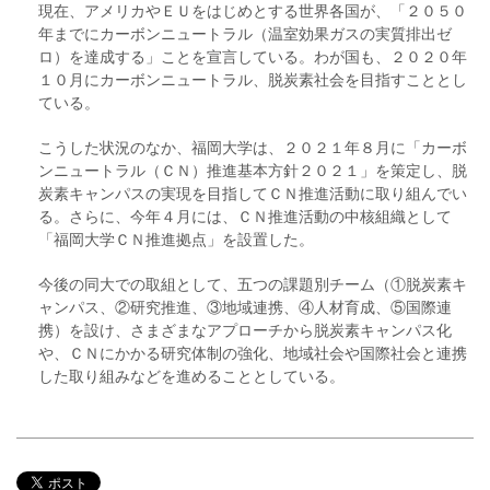
現在、アメリカやＥＵをはじめとする世界各国が、「２０５０
年までにカーボンニュートラル（温室効果ガスの実質排出ゼ
ロ）を達成する」ことを宣言している。わが国も、２０２０年
１０月にカーボンニュートラル、脱炭素社会を目指すこととし
ている。
こうした状況のなか、福岡大学は、２０２１年８月に「カーボ
ンニュートラル（ＣＮ）推進基本方針２０２１」を策定し、脱
炭素キャンパスの実現を目指してＣＮ推進活動に取り組んでい
る。さらに、今年４月には、ＣＮ推進活動の中核組織として
「福岡大学ＣＮ推進拠点」を設置した。
今後の同大での取組として、五つの課題別チーム（①脱炭素キ
ャンパス、②研究推進、③地域連携、④人材育成、⑤国際連
携）を設け、さまざまなアプローチから脱炭素キャンパス化
や、ＣＮにかかる研究体制の強化、地域社会や国際社会と連携
した取り組みなどを進めることとしている。