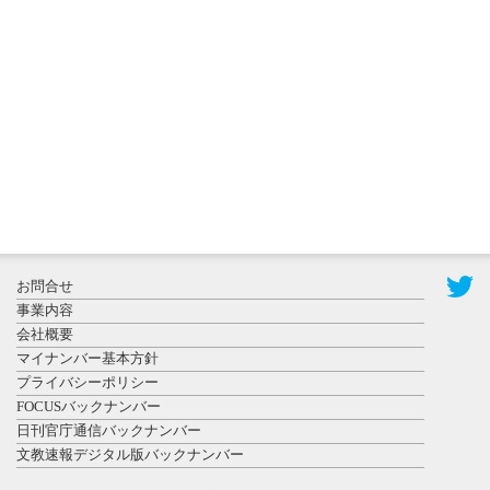
更新
秋田大に設
置されたフ
ォトスポッ
ト （8...
2026年7月31
お問合せ
日更新
事業内容
登録有形文
会社概要
化財となっ
マイナンバー基本方針
た東北大植
プライバシーポリシー
物園八...
FOCUSバックナンバー
日刊官庁通信バックナンバー
文教速報デジタル版バックナンバー