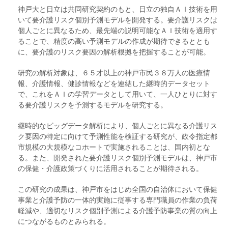
神戸大と日立は共同研究契約のもと、日立の独自ＡＩ技術を用
いて要介護リスク個別予測モデルを開発する。要介護リスクは
個人ごとに異なるため、最先端の説明可能なＡＩ技術を適用す
ることで、精度の高い予測モデルの作成が期待できるととも
に、要介護のリスク要因の解析根拠を把握することが可能。
研究の解析対象は、６５才以上の神戸市民３８万人の医療情
報、介護情報、健診情報などを連結した継時的データセット
で、これをＡＩの学習データとして用いて、一人ひとりに対す
る要介護リスクを予測するモデルを研究する。
継時的なビッグデータ解析により、個人ごとに異なる介護リス
ク要因の特定に向けて予測性能を検証する研究が、政令指定都
市規模の大規模なコホートで実施されることは、国内初とな
る。また、開発された要介護リスク個別予測モデルは、神戸市
の保健・介護政策づくりに活用されることが期待される。
この研究の成果は、神戸市をはじめ全国の自治体において保健
事業と介護予防の一体的実施に従事する専門職員の作業の負荷
軽減や、適切なリスク個別予測による介護予防事業の質の向上
につながるものとみられる。