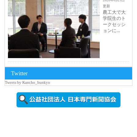
更新
農工大で大
学院生のト
ークセッシ
ョンに...
2026年8月3日
Twitter
更新
Tweets by Kancho_bunkyo
秋田大に設
置されたフ
ォトスポッ
ト （8...