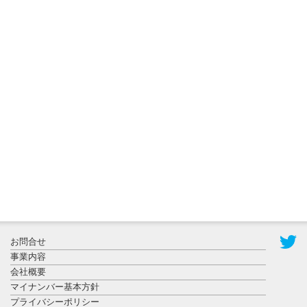
2026年7月31
日更新
登録有形文
化財となっ
た東北大植
物園八...
2026年7月29
日更新
県警等と大
規模災害時
お問合せ
連携協定を
事業内容
締結し...
会社概要
マイナンバー基本方針
プライバシーポリシー