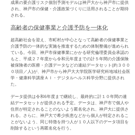
成果の要介護リスク個別予測モデルは神戸大から神戸市に提供
され、神戸市の保健・介護政策づくりに活用されることが期待
される。
高齢者の保健事業と介護予防を一体化
超高齢社会を迎え、市町村が中心となって高齢者の保健事業と
介護予防の一体的な実施を推進するための体制整備が進められ
ている。今回、神戸市保健事業にかかる研究倫理委員会承認の
もと、平成２７年度から令和元年度までの計５年間の介護保険
被保険者の医療・介護データなどの連結データセット(約３００
０項目／人)が、神戸市から神戸大大学院医学研究科地域社会医
学・健康科学講座ＡＩ・デジタルヘルス科学分野に提供され
た。
データ提供は令和6年度まで継続し、最終的に計１０年間の連
結データセットが提供される予定。データは、神戸市で個人や
住所が特定されることのないよう匿名化され、神戸大に提供さ
れる。さらに、神戸大で希少疾患などから個人が特定されるこ
とがないよう、同じ特徴を持つ人が１０人以下のデータ項目を
削除するという再匿名化を行う。