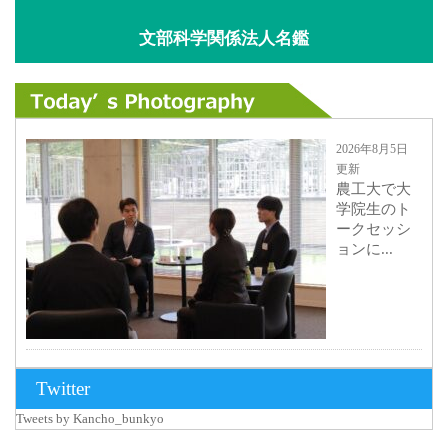
文部科学関係法人名鑑
2026年8月5日
更新
農工大で大
学院生のト
ークセッシ
ョンに...
2026年8月3日
Twitter
更新
Tweets by Kancho_bunkyo
秋田大に設
置されたフ