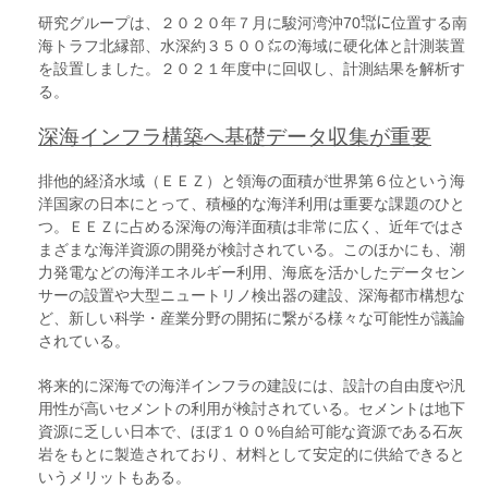
研究グループは、２０２０年７月に駿河湾沖70㌖に位置する南
海トラフ北縁部、水深約３５００㍍の海域に硬化体と計測装置
を設置しました。２０２１年度中に回収し、計測結果を解析す
る。
深海インフラ構築へ基礎データ収集が重要
排他的経済水域（ＥＥＺ）と領海の面積が世界第６位という海
洋国家の日本にとって、積極的な海洋利用は重要な課題のひと
つ。ＥＥＺに占める深海の海洋面積は非常に広く、近年ではさ
まざまな海洋資源の開発が検討されている。このほかにも、潮
力発電などの海洋エネルギー利用、海底を活かしたデータセン
サーの設置や大型ニュートリノ検出器の建設、深海都市構想な
ど、新しい科学・産業分野の開拓に繋がる様々な可能性が議論
されている。
将来的に深海での海洋インフラの建設には、設計の自由度や汎
用性が高いセメントの利用が検討されている。セメントは地下
資源に乏しい日本で、ほぼ１００%自給可能な資源である石灰
岩をもとに製造されており、材料として安定的に供給できると
いうメリットもある。