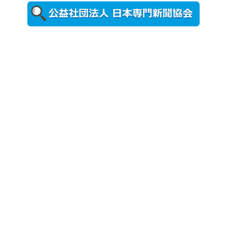
ォトスポッ
ト （8...
2026年7月31
日更新
登録有形文
化財となっ
た東北大植
物園八...
2026年7月29