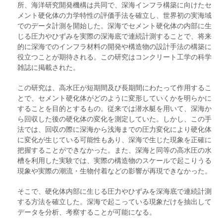
所、海洋研究開発機構は共同で、深海インフラ構築に向けたセ
メント硬化体の力学特性の評価手法を確立し、世界初の実海域
でのデータ計測を開始した。深海でセメント硬化体の内部に生
じる圧力やひずみを実際の深海底で連続計測することで、将来
的に深海でのインフラ材料の開発や構造物の設計手法の構築に
役立つことが期待される。この研究はコンクリート工学の科学
雑誌に掲載された。
この研究は、高水圧が短期間及び長期間にわたって作用するこ
とで、セメント硬化体がどのように変形していくかを明らかに
することを目的とするもの。従来では潜水艇を用いて、深海か
ら回収した後の硬化体の変化を測定していた。しかし、この手
法では、回収の際に深海から浅海までの圧力変化により硬化体
に変化が生じている可能性もあり、深海で生じた現象を正確に
把握することができなかった。また、深海と同等の高水圧の水
槽を利用した実験では、実際の構造物のスケールで起こりうる
現象や実際の潮流・生物付着などの影響が再現できなかった。
そこで、硬化体内部に生じる圧力やひずみを深海底で連続計測
する方法を確立した。深海で起こっている現象だけを抽出して
データを分析、考察することが可能になる。