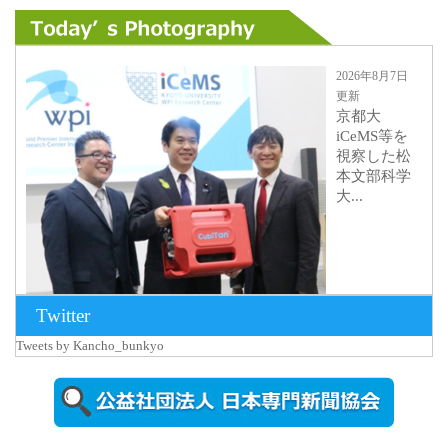
2026年8月7日
更新
京都大
iCeMS等を
視察した松
本文部科学
大...
Twitter
Tweets by Kancho_bunkyo
2026年8月5日
更新
農工大で大
学院生のト