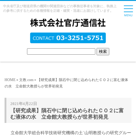
中央省庁及び都道府県の機関や関連団体などの事務従事者を対象に、執務上
の参考に供するための各種情報を正確・確実・迅速にお届けしています。
HOME
»
文教.com
» 【研究成果】隕石中に閉じ込められたＣＯ２に富む液体
の水 立命館大教授らが世界初発見
2021年4月22日
【研究成果】隕石中に閉じ込められたＣＯ２に富
む液体の水 立命館大教授らが世界初発見
立命館大学総合科学技術研究機構の土`山明教授らの研究グルー