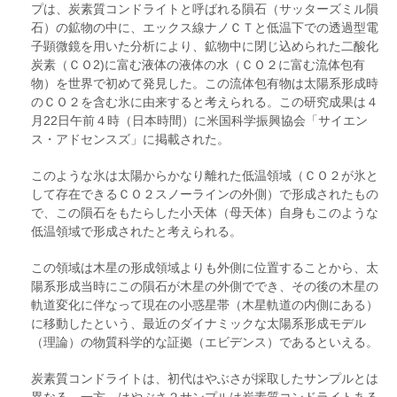
プは、炭素質コンドライトと呼ばれる隕石（サッターズミル隕
石）の鉱物の中に、エックス線ナノＣＴと低温下での透過型電
子顕微鏡を用いた分析により、鉱物中に閉じ込められた二酸化
炭素（ＣＯ2)に富む液体の液体の水（ＣＯ２に富む流体包有
物）を世界で初めて発見した。この流体包有物は太陽系形成時
のＣＯ２を含む氷に由来すると考えられる。この研究成果は４
月22日午前４時（日本時間）に米国科学振興協会「サイエン
ス・アドセンスズ」に掲載された。
このような氷は太陽からかなり離れた低温領域（ＣＯ２が氷と
して存在できるＣＯ２スノーラインの外側）で形成されたもの
で、この隕石をもたらした小天体（母天体）自身もこのような
低温領域で形成されたと考えられる。
この領域は木星の形成領域よりも外側に位置することから、太
陽系形成当時にこの隕石が木星の外側ででき、その後の木星の
軌道変化に伴なって現在の小惑星帯（木星軌道の内側にある）
に移動したという、最近のダイナミックな太陽系形成モデル
（理論）の物質科学的な証拠（エビデンス）であるといえる。
炭素質コンドライトは、初代はやぶさが採取したサンプルとは
異なる。一方、はやぶさ２サンプルは炭素質コンドライトある