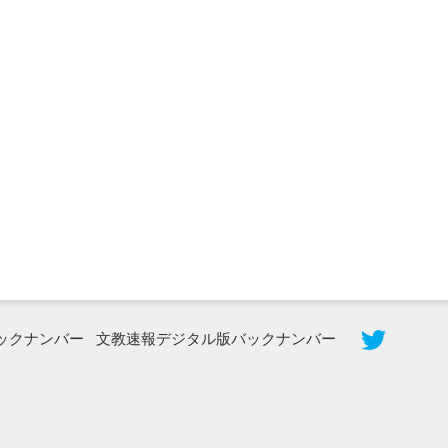
2026年8月5日更新
農工大で大学院生のトークセッション
に...
ックナンバー
文教速報デジタル版バックナンバー