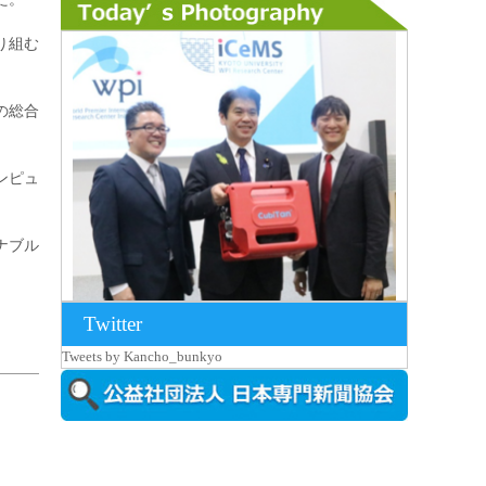
り組む
の総合
ンピュ
ナブル
Twitter
2026年8月7日更新
Tweets by Kancho_bunkyo
京都大iCeMS等を視察した松本文部科学
大...