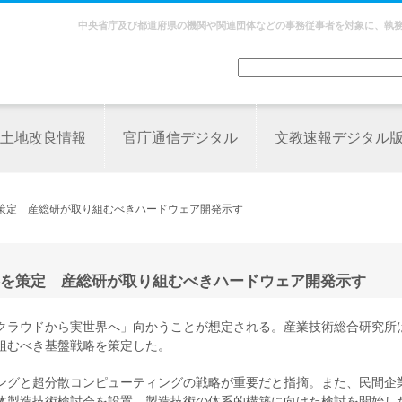
中央省庁及び都道府県の機関や関連団体などの事務従事者を対象に、執
土地改良情報
官庁通信デジタル
文教速報デジタル
を策定 産総研が取り組むべきハードウェア開発示す
を策定 産総研が取り組むべきハードウェア開発示す
クラウドから実世界へ」向かうことが想定される。産業技術総合研究所
組むべき基盤戦略を策定した。
ングと超分散コンピューティングの戦略が重要だと指摘。また、民間企
体製造技術検討会を設置、製造技術の体系的構築に向けた検討を開始し