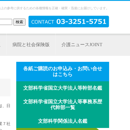
務上の参考に供するための各種情報を正確・確実・迅速にお届けしています。
版
病院と社会保険版
介護ニュースJOINT
各紙ご購読のお申込み・お問い合せ
はこちら
文部科学省国立大学法人等幹部名鑑
文部科学省国立大学法人等事務系歴
は、日
代幹部一覧
文部科学関係法人名鑑
業７社
た。