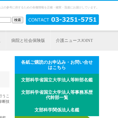
務上の参考に供するための各種情報を正確・確実・迅速にお届けしています。
版
病院と社会保険版
介護ニュースJOINT
各紙ご購読のお申込み・お問い合せ
はこちら
文部科学省国立大学法人等幹部名鑑
文部科学省国立大学法人等事務系歴
行うこ
代幹部一覧
診断技
文部科学関係法人名鑑
研究