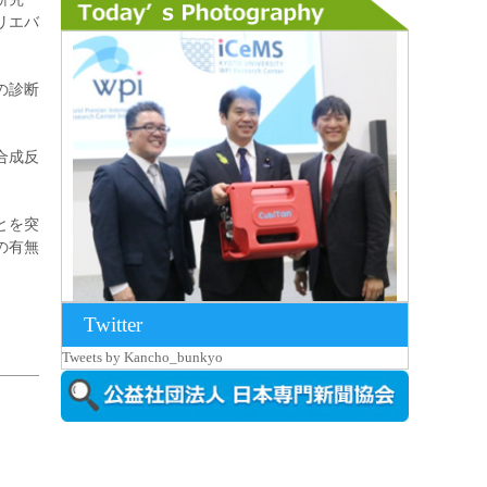
リエバ
の診断
合成反
とを突
の有無
Twitter
2026年8月7日更新
Tweets by Kancho_bunkyo
京都大iCeMS等を視察した松本文部科学
大...