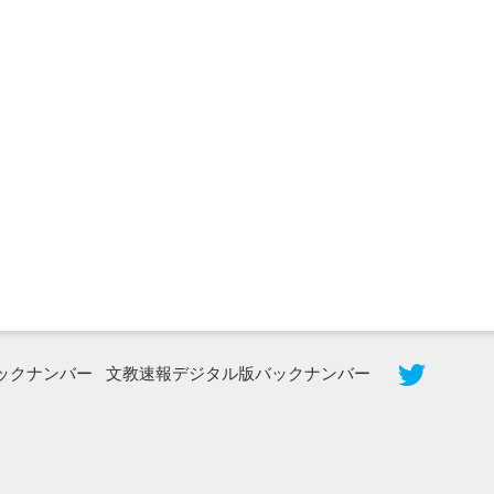
2026年8月5日更新
農工大で大学院生のトークセッション
に...
ックナンバー
文教速報デジタル版バックナンバー