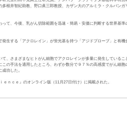
の多根井智紀助教、野口眞三郎教授、カザン大のアルミラ・クルバンガ
わって、今後、乳がん切除範囲を迅速・簡易・安価に判断する世界基準
で発生する「アクロレイン」が蛍光基を持つ「アジドプローブ」と有機
いて、さまざまなヒトがん細胞でアクロレインが多量に発生しているこ
にこの手法を適用したところ、わずか数分で９７％の高感度でがん細胞
に成功した。
ｉｅｎｃｅ』のオンライン版（11月27日付け）に掲載された。