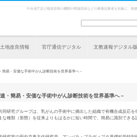
中央省庁及び都道府県の機関や関連団体などの事務従事者を対象に、執
土地改良情報
官庁通信デジタル
文教速報デジタル
速・簡易・安価な手術中がん診断技術を世界基準へ－
速・簡易・安価な手術中がん診断技術を世界基準へ－
共同研究グループは、乳がんの手術中に摘出した組織で有機合成反応を
まな種類（形態）を従来よりもはるかに短い時間で、簡易に識別できる
学研究室の田中克典主任研究員、アンバラ・プラディプタ基礎科学特別