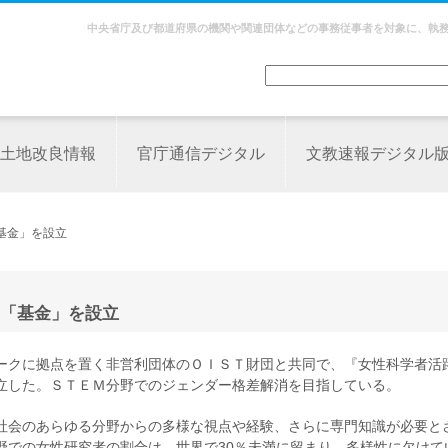
中央省庁及び都道府県の機関や関連団体などの事務従事者を対象に、執
土地改良情報
官庁通信デジタル
文教速報デジタル
基金」を設立
「基金」を設立
ークに拠点を置く非営利団体のＯＩＳＴ財団と共同で、『女性科学者活
立した。ＳＴＥＭ分野でのジェンダー格差解消を目指している。
社会のあらゆる分野からの多様な視点や経験、さらに専門知識が必要と
野での女性研究者の割合は、世界で30％未満に留まり、多様性に欠けて