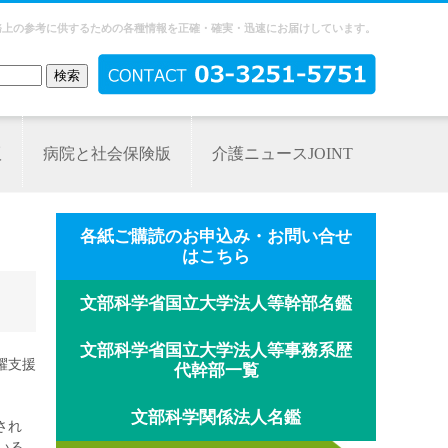
務上の参考に供するための各種情報を正確・確実・迅速にお届けしています。
版
病院と社会保険版
介護ニュースJOINT
各紙ご購読のお申込み・お問い合せ
はこちら
文部科学省国立大学法人等幹部名鑑
文部科学省国立大学法人等事務系歴
躍支援
代幹部一覧
文部科学関係法人名鑑
され
いる