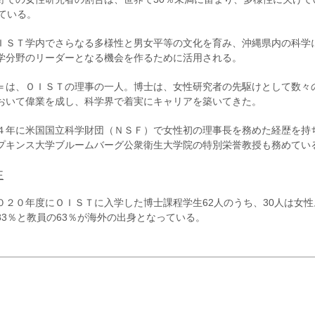
ている。
ＩＳＴ学内でさらなる多様性と男女平等の文化を育み、沖縄県内の科学
学分野のリーダーとなる機会を作るために活用される。
＝は、ＯＩＳＴの理事の一人。博士は、女性研究者の先駆けとして数々
おいて偉業を成し、科学界で着実にキャリアを築いてきた。
４年に米国国立科学財団（ＮＳＦ）で女性初の理事長を務めた経歴を持
プキンス大学ブルームバーグ公衆衛生大学院の特別栄誉教授も務めてい
性
２０年度にＯＩＳＴに入学した博士課程学生62人のうち、30人は女性
3％と教員の63％が海外の出身となっている。