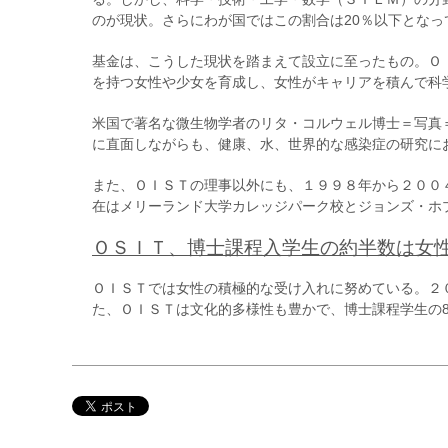
のが現状。さらにわが国ではこの割合は20％以下となっ
基金は、こうした現状を踏まえて設立に至ったもの。Ｏ
を持つ女性や少女を育成し、女性がキャリアを積んで科
米国で著名な微生物学者のリタ・コルウェル博士＝写真
に直面しながらも、健康、水、世界的な感染症の研究に
また、ＯＩＳＴの理事以外にも、１９９８年から２００
在はメリーランド大学カレッジパーク校とジョンズ・ホ
ＯＳＩＴ、博士課程入学生の約半数は女
ＯＩＳＴでは女性の積極的な受け入れに努めている。２０
た、ＯＩＳＴは文化的多様性も豊かで、博士課程学生の8