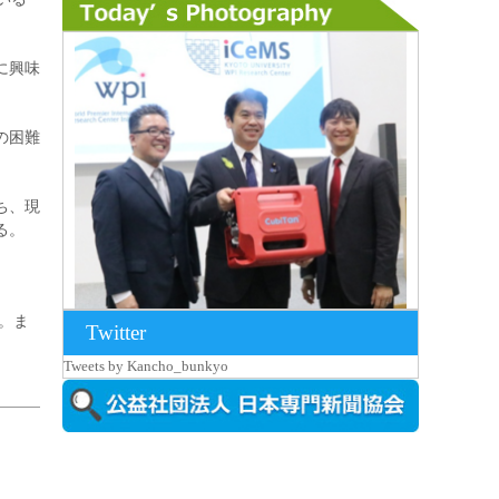
に興味
の困難
ち、現
る。
。ま
Twitter
2026年8月7日更新
Tweets by Kancho_bunkyo
京都大iCeMS等を視察した松本文部科学
大...