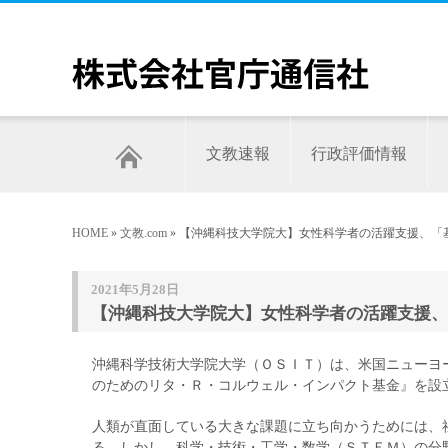
文教速報
行政評価情報
HOME
»
文教.com
» 【沖縄科技大学院大】女性科学者の活躍支援、「
2021年5月28日
【沖縄科技大学院大】女性科学者の活躍支援、
沖縄科学技術大学院大学（ＯＳＩＴ）は、米国ニューヨ
のためのリタ・Ｒ・コルウェル・インパクト基金』を設
人類が直面している大きな課題に立ち向かうためには、
る。しかし、科学・技術・工学・数学（ＳＴＥＭ）の分