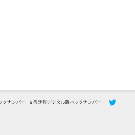
2026年8月5日更新
農工大で大学院生のトークセッション
に...
ックナンバー
文教速報デジタル版バックナンバー