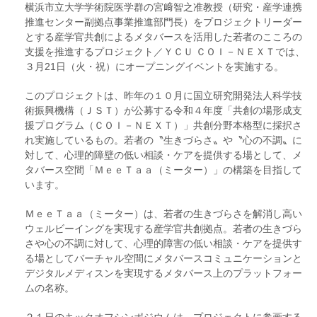
横浜市立大学学術院医学群の宮﨑智之准教授（研究・産学連携
推進センター副拠点事業推進部門長）をプロジェクトリーダー
とする産学官共創によるメタバースを活用した若者のこころの
支援を推進するプロジェクト／ＹＣＵ ＣＯＩ－ＮＥＸＴでは、
３月21日（火・祝）にオープニングイベントを実施する。
このプロジェクトは、昨年の１０月に国立研究開発法人科学技
術振興機構（ＪＳＴ）が公募する令和４年度「共創の場形成支
援プログラム（ＣＯＩ－ＮＥＸＴ）」共創分野本格型に採択さ
れ実施しているもの。若者の〝生きづらさ〟や〝心の不調〟に
対して、心理的障壁の低い相談・ケアを提供する場として、メ
タバース空間「ＭｅｅＴａａ（ミーター）」の構築を目指して
います。
ＭｅｅＴａａ（ミーター）は、若者の生きづらさを解消し高い
ウェルビーイングを実現する産学官共創拠点。若者の生きづら
さや心の不調に対して、心理的障害の低い相談・ケアを提供す
る場としてバーチャル空間にメタバースコミュニケーションと
デジタルメディスンを実現するメタバース上のプラットフォー
ムの名称。
２１日のキックオフシンポジウムは、プロジェクトに参画する