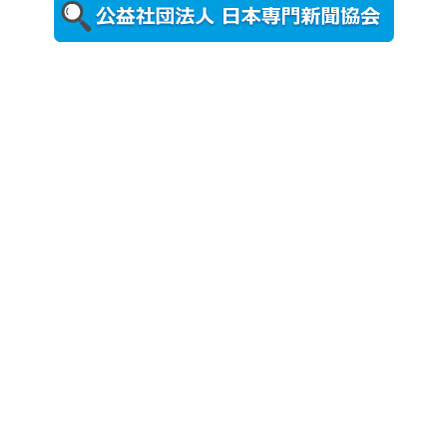
更新
農工大で大
学院生のト
ークセッシ
ョンに...
2026年8月3日
更新
秋田大に設
置されたフ
ォトスポッ
ト （8...