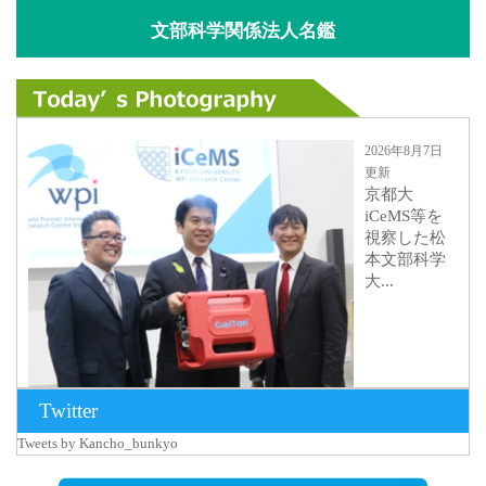
文部科学関係法人名鑑
2026年8月7日
更新
京都大
iCeMS等を
視察した松
本文部科学
大...
Twitter
Tweets by Kancho_bunkyo
2026年8月5日