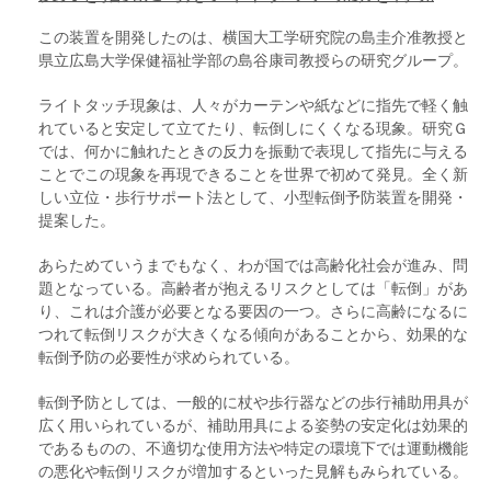
この装置を開発したのは、横国大工学研究院の島圭介准教授と
県立広島大学保健福祉学部の島谷康司教授らの研究グループ。
ライトタッチ現象は、人々がカーテンや紙などに指先で軽く触
れていると安定して立てたり、転倒しにくくなる現象。研究Ｇ
では、何かに触れたときの反力を振動で表現して指先に与える
ことでこの現象を再現できることを世界で初めて発見。全く新
しい立位・歩行サポート法として、小型転倒予防装置を開発・
提案した。
あらためていうまでもなく、わが国では高齢化社会が進み、問
題となっている。高齢者が抱えるリスクとしては「転倒」があ
り、これは介護が必要となる要因の一つ。さらに高齢になるに
つれて転倒リスクが大きくなる傾向があることから、効果的な
転倒予防の必要性が求められている。
転倒予防としては、一般的に杖や歩行器などの歩行補助用具が
広く用いられているが、補助用具による姿勢の安定化は効果的
であるものの、不適切な使用方法や特定の環境下では運動機能
の悪化や転倒リスクが増加するといった見解もみられている。