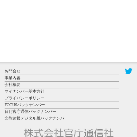
ークセッシ
ョンに...
2026年8月3日
更新
秋田大に設
置されたフ
お問合せ
ォトスポッ
事業内容
ト （8...
会社概要
マイナンバー基本方針
プライバシーポリシー
FOCUSバックナンバー
日刊官庁通信バックナンバー
文教速報デジタル版バックナンバー
2026年7月31