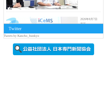
2026年8月7日
更新
Twitter
京都大
iCeMS等を
Tweets by Kancho_bunkyo
視察した松
本文部科学
大...
2026年8月5日
更新
農工大で大
学院生のト