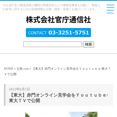
中央省庁及び都道府県の機関や関連団体などの事務従事者を対象に、執務上
の参考に供するための各種情報を正確・確実・迅速にお届けしています。
HOME
»
文教.com
» 【東大】赤門オンライン見学会をＹｏｕｔｕｂｅ/東大Ｔ
Ｖで公開
2022年6月1日
【東大】赤門オンライン見学会をＹｏｕｔｕｂｅ/
東大ＴＶで公開