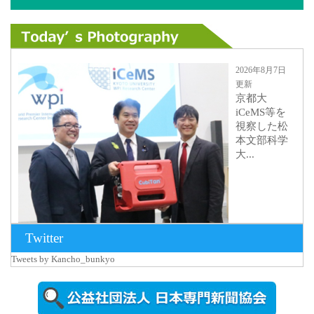
2026年8月7日
更新
京都大
iCeMS等を
視察した松
本文部科学
大...
Twitter
Tweets by Kancho_bunkyo
2026年8月5日
更新
農工大で大