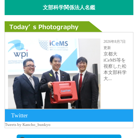
文部科学関係法人名鑑
2026年8月7日
更新
京都大
iCeMS等を
視察した松
本文部科学
大...
Twitter
Tweets by Kancho_bunkyo
2026年8月5日