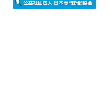
更新
農工大で大
学院生のト
ークセッシ
ョンに...
2026年8月3日
更新
秋田大に設
置されたフ
ォトスポッ
ト （8...