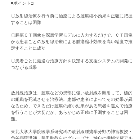
■ポイント□
〇放射線治療を行う前に治療による腫瘍縮小効果を正確に把握
することは困難
〇腫瘍ＣＴ画像を深層学習モデルに入力するだけで、ＣＴ画像
から患者ごとの放射線治療による腫瘍縮小効果を高い精度で推
定することに成功
〇患者ごとに最適な治療方針を決定する支援システムの開発に
つながる成果
放射線治療は、腫瘍などの患部に強い放射線を照射して、標的
の組織を死滅させる治療法。患部や患者によってその効果が異
なるため、できるだけ腫瘍の縮小効果がある患者を選んで治療
を行うことが大切だが、あらかじめ正確に予測することは困
難。
東北大学大学院医学系研究科の放射線腫瘍学分野の神宮教授・
角谷病院講師・勝田助教らのグループは、独自の機械学習アル