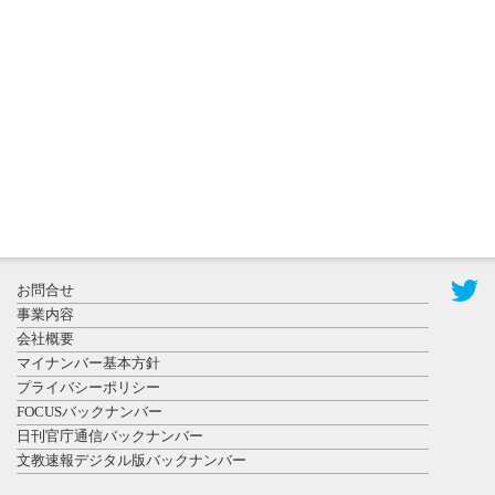
更新
秋田大に設
置されたフ
ォトスポッ
ト （8...
2026年7月31
お問合せ
日更新
事業内容
登録有形文
会社概要
化財となっ
マイナンバー基本方針
た東北大植
プライバシーポリシー
物園八...
FOCUSバックナンバー
日刊官庁通信バックナンバー
文教速報デジタル版バックナンバー