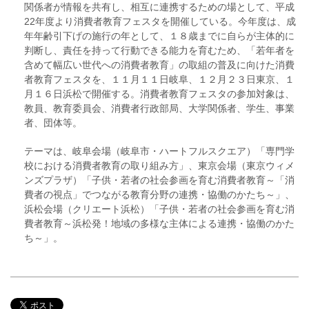
関係者が情報を共有し、相互に連携するための場として、平成
22年度より消費者教育フェスタを開催している。今年度は、成
年年齢引下げの施行の年として、１８歳までに自らが主体的に
判断し、責任を持って行動できる能力を育むため、「若年者を
含めて幅広い世代への消費者教育」の取組の普及に向けた消費
者教育フェスタを、１１月１１日岐阜、１２月２３日東京、１
月１６日浜松で開催する。消費者教育フェスタの参加対象は、
教員、教育委員会、消費者行政部局、大学関係者、学生、事業
者、団体等。
テーマは、岐阜会場（岐阜市・ハートフルスクエア）「専門学
校における消費者教育の取り組み方」、東京会場（東京ウィメ
ンズプラザ）「子供・若者の社会参画を育む消費者教育～「消
費者の視点」でつながる教育分野の連携・協働のかたち～」、
浜松会場（クリエート浜松）「子供・若者の社会参画を育む消
費者教育～浜松発！地域の多様な主体による連携・協働のかた
ち～」。