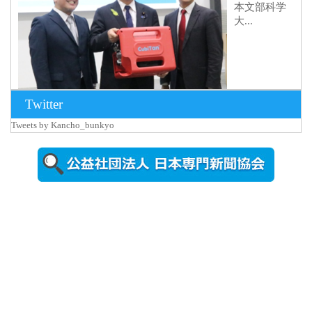
本文部科学
大...
Twitter
Tweets by Kancho_bunkyo
2026年8月5日
更新
農工大で大
学院生のト
ークセッシ
ョンに...
2026年8月3日