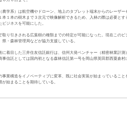
（農学系）は航空機やドローン、地上のタブレット端末からのレーザー
１本１本の樹木まで３次元で映像解析できるため、入林の際は必要とす
たビジネスを可能にした。
で取り引きされる広葉樹の種類までの特定が可能になった。現在このビ
、県・森林管理局などが協力支援している。
術に着目した三井住友信託銀行は、信州大発ベンチャー（精密林業計測
商事信託としては国内初となる森林信託第一号を岡山県英田郡西粟倉村
の事業構造をイノベーティブに変革、既に社会実装が始まっていること
用が始まることを期待している。