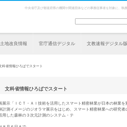
中央省庁及び都道府県の機関や関連団体などの事務従事者を対象に、執
土地改良情報
官庁通信デジタル
文教速報デジタル
文科省情報ひろばでスタート
 文科省情報ひろばでスタート
画展示「ＩＣＴ・ＡＩ技術を活用したスマート精密林業が日本の林業を
林計測イメージのジオラマ展示をはじめ、スマート精密林業への研究者
活用した森林の３次元計測のシステム・テ
は８月６日まで。