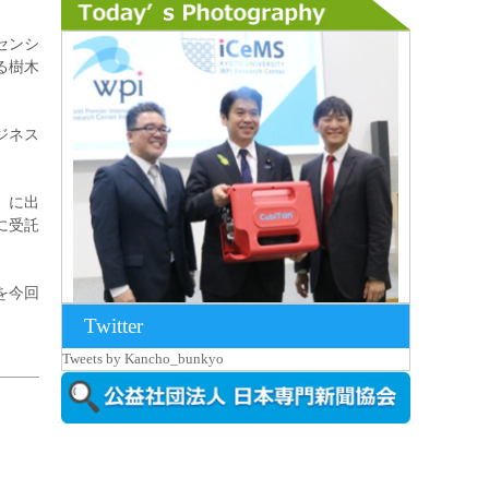
センシ
る樹木
ジネス
）に出
に受託
を今回
Twitter
2026年8月7日更新
Tweets by Kancho_bunkyo
京都大iCeMS等を視察した松本文部科学
大...