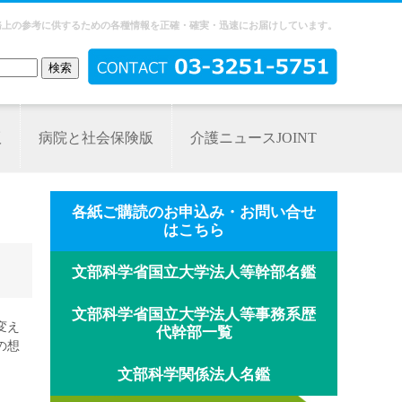
務上の参考に供するための各種情報を正確・確実・迅速にお届けしています。
版
病院と社会保険版
介護ニュースJOINT
各紙ご購読のお申込み・お問い合せ
はこちら
文部科学省国立大学法人等幹部名鑑
文部科学省国立大学法人等事務系歴
変え
代幹部一覧
の想
文部科学関係法人名鑑