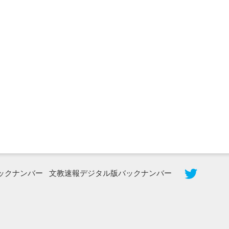
2026年8月5日更新
農工大で大学院生のトークセッション
に...
ックナンバー
文教速報デジタル版バックナンバー